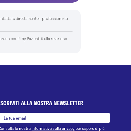
ontattare direttamente il professionista
borano con P. by Pazienti.it alla revisione
ISCRIVITI ALLA NOSTRA NEWSLETTER
Consulta la nostra
informativa sulla privacy
per sapere di più