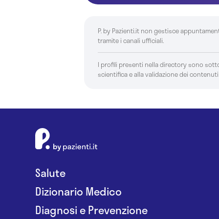
P. by Pazienti.it non gestisce appuntamen
tramite i canali ufficiali.
I profili presenti nella directory sono sotto
scientifica e alla validazione dei contenuti
Salute
Dizionario Medico
Diagnosi e Prevenzione