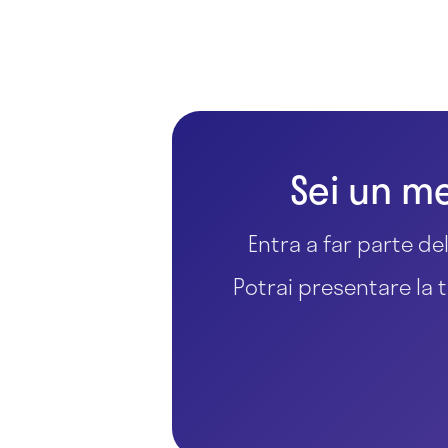
Sei un me
Entra a far parte del
Potrai presentare la t