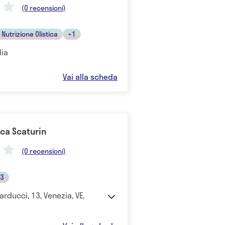
(0 recensioni)
 Nutrizione Olistica
+1
lia
Vai alla scheda
ica Scaturin
(0 recensioni)
3
arducci, 13, Venezia, VE,