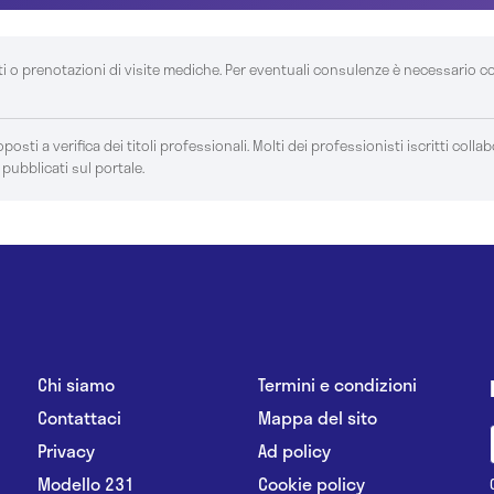
ti o prenotazioni di visite mediche. Per eventuali consulenze è necessario c
posti a verifica dei titoli professionali. Molti dei professionisti iscritti colla
 pubblicati sul portale.
Chi siamo
Termini e condizioni
Contattaci
Mappa del sito
Privacy
Ad policy
Modello 231
Cookie policy