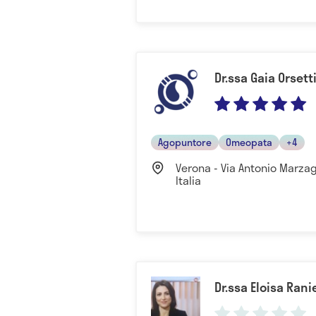
Dr.ssa Gaia Orsett
Agopuntore
Omeopata
+4
Verona - Via Antonio Marzag
Italia
Dr.ssa Eloisa Rani