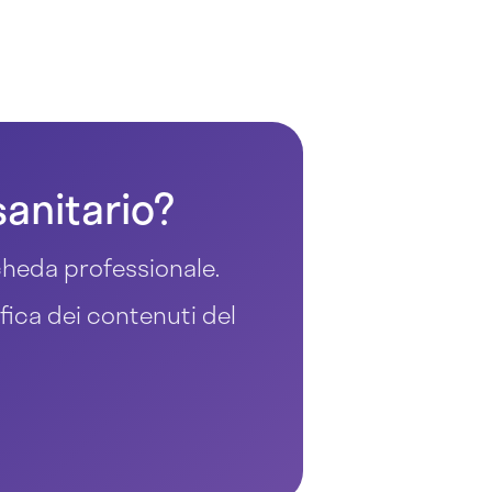
sanitario?
 scheda professionale.
ifica dei contenuti del