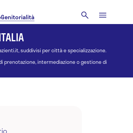
e
Genitorialità
ITALIA
ienti.it, suddivisi per città e specializzazione.
à di prenotazione, intermediazione o gestione di
rio