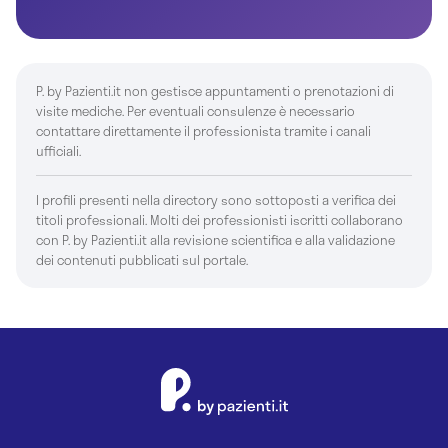
P. by Pazienti.it non gestisce appuntamenti o prenotazioni di
visite mediche. Per eventuali consulenze è necessario
contattare direttamente il professionista tramite i canali
ufficiali.
I profili presenti nella directory sono sottoposti a verifica dei
titoli professionali. Molti dei professionisti iscritti collaborano
con P. by Pazienti.it alla revisione scientifica e alla validazione
dei contenuti pubblicati sul portale.