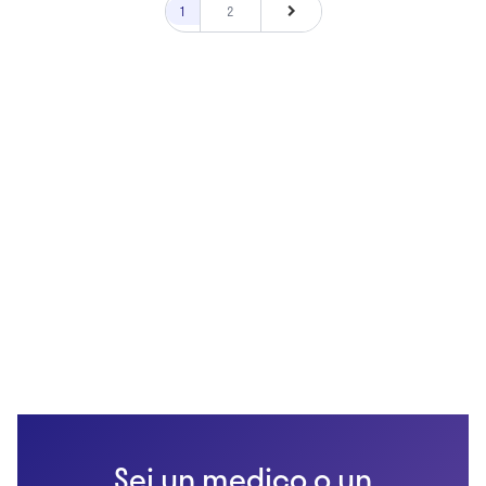
1
2
Sei un medico o un