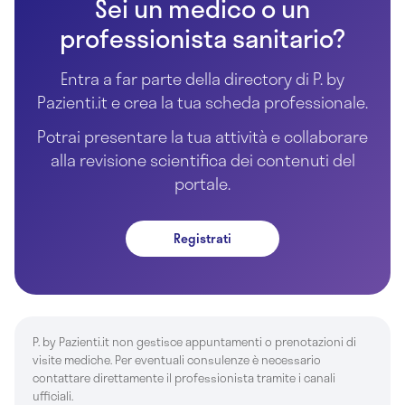
Sei un medico o un
professionista sanitario?
Entra a far parte della directory di P. by
Pazienti.it e crea la tua scheda professionale.
Potrai presentare la tua attività e collaborare
alla revisione scientifica dei contenuti del
portale.
Registrati
P. by Pazienti.it non gestisce appuntamenti o prenotazioni di
visite mediche. Per eventuali consulenze è necessario
contattare direttamente il professionista tramite i canali
ufficiali.