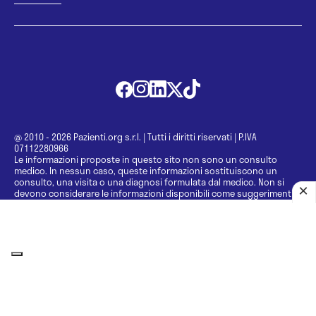
@ 2010 - 2026 Pazienti.org s.r.l.
|
Tutti i diritti riservati
|
P.IVA
07112280966
Le informazioni proposte in questo sito non sono un consulto
medico. In nessun caso, queste informazioni sostituiscono un
consulto, una visita o una diagnosi formulata dal medico. Non si
devono considerare le informazioni disponibili come suggerimenti
per la formulazione di una diagnosi, la determinazione di un
trattamento o l’assunzione o sospensione di un farmaco senza
prima consultare un medico di medicina generale o uno specialista.