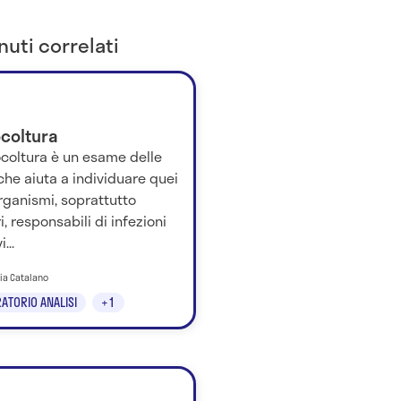
uti correlati
ocoltura
ocoltura è un esame delle
che aiuta a individuare quei
rganismi, soprattutto
i, responsabili di infezioni
...
nia Catalano
ATORIO ANALISI
+1