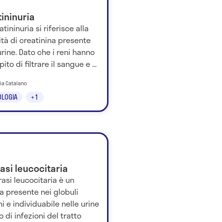
ininuria
atininuria si riferisce alla
tà di creatinina presente
urine. Dato che i reni hanno
ito di filtrare il sangue e ...
nia Catalano
LOGIA
+1
asi leucocitaria
rasi leucocitaria è un
a presente nei globuli
i e individuabile nelle urine
o di infezioni del tratto