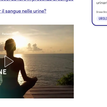
urinar
r il sangue nelle urine?
Dr.ssa Glo
UROLO