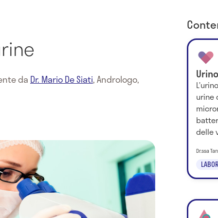
Conten
rine
Urin
mente da
Dr. Mario De Siati
,
Andrologo,
L’urin
urine 
micro
batter
delle vi
Dr.ssa Ta
LABOR