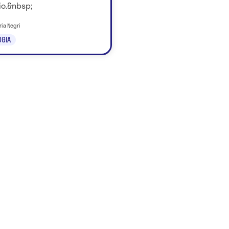
io.&nbsp;
ria Negri
GIA