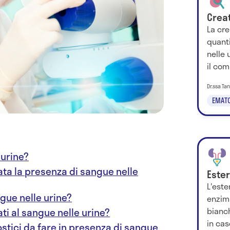
Creat
La cre
quanti
nelle 
il comp
Dr.ssa Ta
EMATO
 urine?
ta la presenza di sangue nelle
Ester
L'este
ngue nelle urine?
enzim
bianch
ati al sangue nelle urine?
in cas
ostici da fare in presenza di sangue