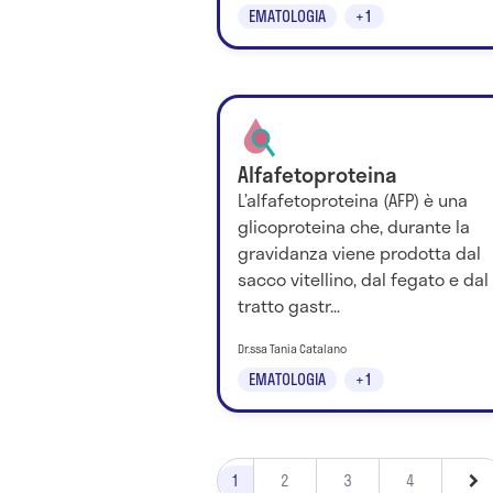
EMATOLOGIA
+1
Alfafetoproteina
L’alfafetoproteina (AFP) è una
glicoproteina che, durante la
gravidanza viene prodotta dal
sacco vitellino, dal fegato e dal
tratto gastr...
Dr.ssa Tania Catalano
EMATOLOGIA
+1
1
2
3
4