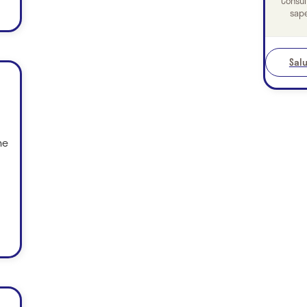
Consul
sape
Salu
he