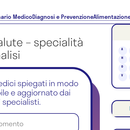
nario Medico
Diagnosi e Prevenzione
Alimentazion
alute – specialità
alisi
A
H
O
V
medici spiegati in modo
bile e aggiornato dai
 specialisti.