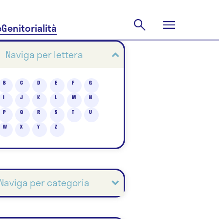
e
Genitorialità
Naviga per lettera
B
C
D
E
F
G
I
J
K
L
M
N
P
Q
R
S
T
U
W
X
Y
Z
Naviga per categoria