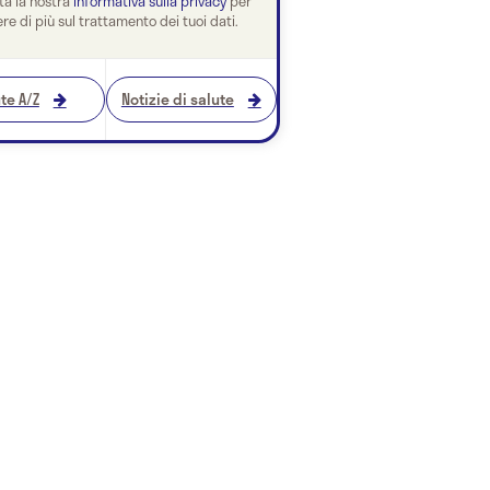
ta la nostra
informativa sulla privacy
per
re di più sul trattamento dei tuoi dati.
te A/Z
Notizie di salute