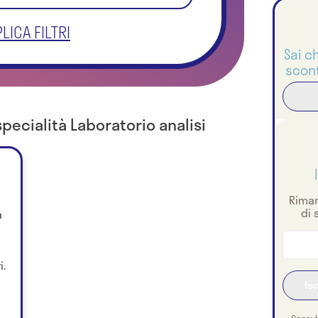
LICA FILTRI
Sai c
scont
specialità Laboratorio analisi
Riman
di 
a
i.