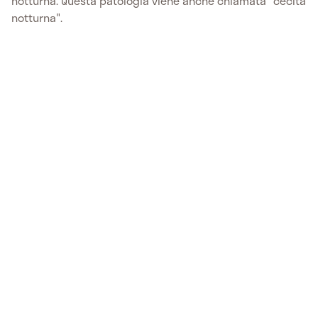
notturna. Questa patologia viene anche chiamata "cecità
notturna".