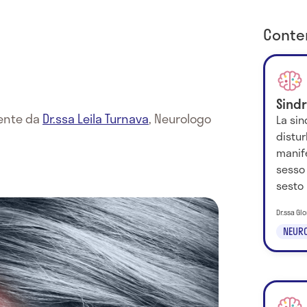
Conten
Sind
mente da
Dr.ssa Leila Turnava
,
Neurologo
La sin
distur
manif
sesso 
sesto 
Dr.ssa Glo
NEURO