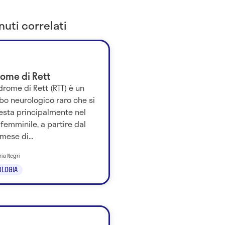
uti correlati
rome di Rett
drome di Rett (RTT) è un
bo neurologico raro che si
esta principalmente nel
femminile, a partire dal
mese di...
ria Negri
LOGIA