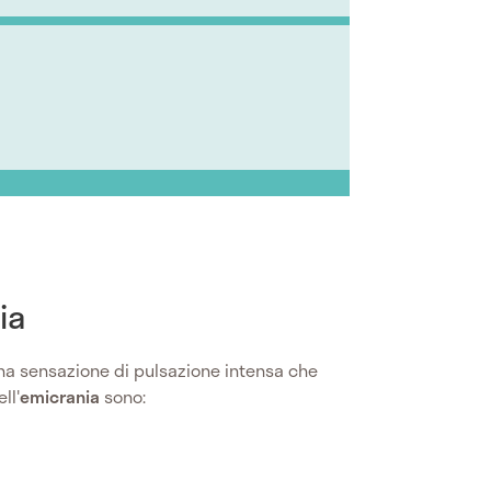
ia
una sensazione di pulsazione intensa che
ll'
emicrania
sono: