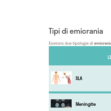
Tipi di emicrania
Esistono due tipologie di
emicrani
L
SLA
Meningite