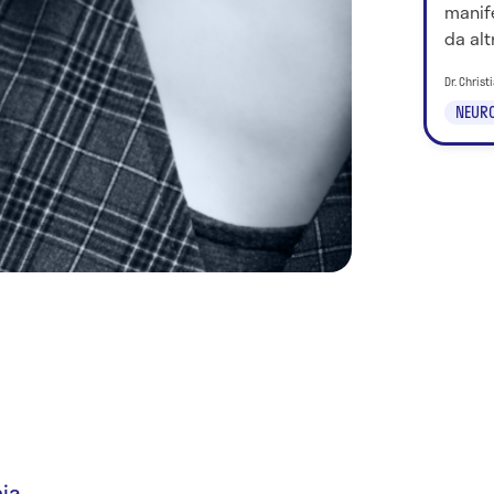
manif
da alt
Dr. Chris
NEURO
nia