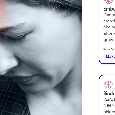
Embo
L’embo
embol
che p
al ce
gravi.
Dr.ssa Em
NEURO
Sind
Cos'è 
ADHD?
chiare