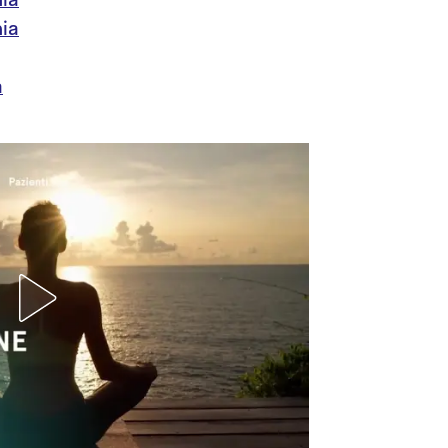
nia
a