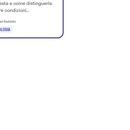
esta e come distinguerla
re condizioni...
tian Raddato
LOGIA