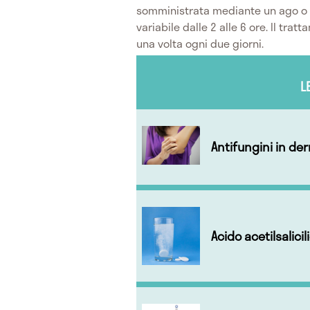
somministrata mediante un ago o u
variabile dalle 2 alle 6 ore. Il tra
una volta ogni due giorni.
L
Antifungini in de
Acido acetilsalicil