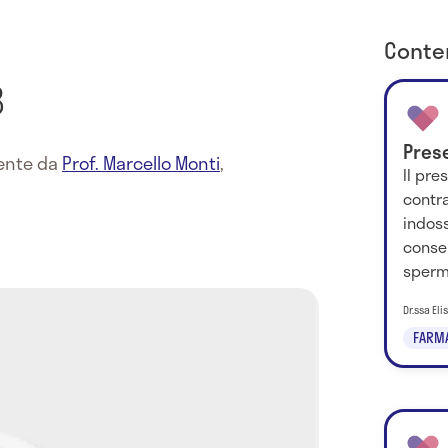
Conten
B
Pres
mente da
Prof. Marcello Monti
,
Il pre
contr
indos
consen
sperma
Dr.ssa El
FARM