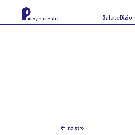
About Pazienti.it
Salute
Dizio
Indietro