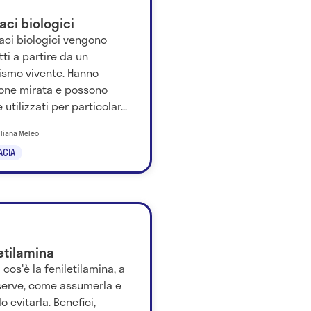
ci biologici
aci biologici vengono
ti a partire da un
ismo vivente. Hanno
ione mirata e possono
 utilizzati per particolar...
iliana Meleo
ACIA
etilamina
 cos'è la feniletilamina, a
serve, come assumerla e
 evitarla. Benefici,