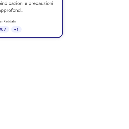
indicazioni e precauzioni
approfond...
tian Raddato
ACIA
+1