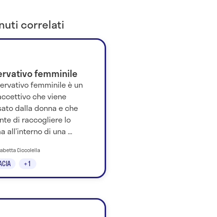
uti correlati
ervativo femminile
servativo femminile è un
accettivo che viene
sato dalla donna e che
te di raccogliere lo
 all’interno di una ...
isabetta Ciccolella
ACIA
+1