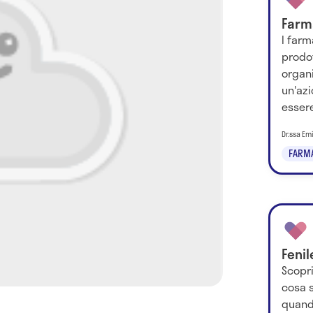
Farma
I farm
prodot
organ
un'az
essere
Dr.ssa Em
FARM
Fenil
Scopri
cosa 
quando