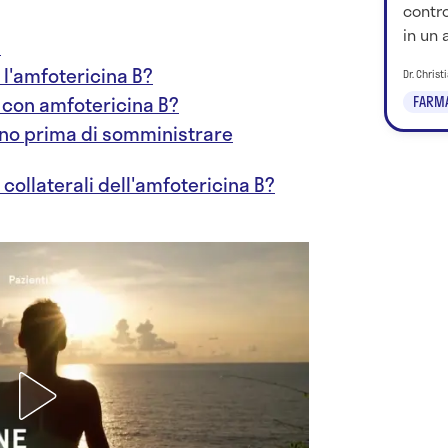
contro
in un 
?
l'amfotericina B?
Dr. Chris
 con amfotericina B?
FARM
ano prima di somministrare
i collaterali dell'amfotericina B?