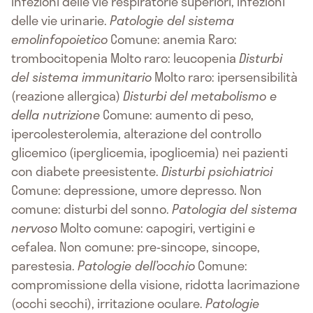
infezioni delle vie respiratorie superiori, infezioni
delle vie urinarie.
Patologie del sistema
emolinfopoietico
Comune: anemia Raro:
trombocitopenia Molto raro: leucopenia
Disturbi
del sistema immunitario
Molto raro: ipersensibilità
(reazione allergica)
Disturbi del metabolismo e
della nutrizione
Comune: aumento di peso,
ipercolesterolemia, alterazione del controllo
glicemico (iperglicemia, ipoglicemia) nei pazienti
con diabete preesistente.
Disturbi psichiatrici
Comune: depressione, umore depresso. Non
comune: disturbi del sonno.
Patologia del sistema
nervoso
Molto comune: capogiri, vertigini e
cefalea. Non comune: pre-sincope, sincope,
parestesia.
Patologie dell’occhio
Comune:
compromissione della visione, ridotta lacrimazione
(occhi secchi), irritazione oculare.
Patologie