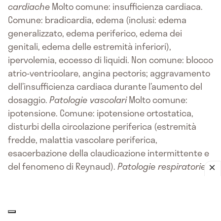
cardiache
Molto comune: insufficienza cardiaca.
Comune: bradicardia, edema (inclusi: edema
generalizzato, edema periferico, edema dei
genitali, edema delle estremità inferiori),
ipervolemia, eccesso di liquidi. Non comune: blocco
atrio-ventricolare, angina pectoris; aggravamento
dell’insufficienza cardiaca durante l’aumento del
dosaggio.
Patologie vascolari
Molto comune:
ipotensione. Comune: ipotensione ortostatica,
disturbi della circolazione periferica (estremità
fredde, malattia vascolare periferica,
esacerbazione della claudicazione intermittente e
del fenomeno di Reynaud).
Patologie respiratorie,
toraciche e mediastiniche
Comune: dispnea,
edema polmonare, asma in pazienti predisposti.
Raro: congestione nasale.
Patologie
gastrointestinali
Comune: nausea, diarrea, vomito,