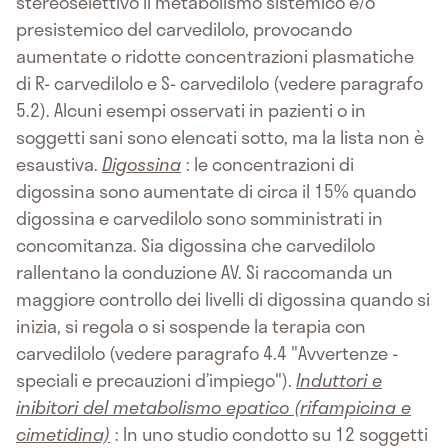
stereoselettivo il metabolismo sistemico e/o
presistemico del carvedilolo, provocando
aumentate o ridotte concentrazioni plasmatiche
di R- carvedilolo e S- carvedilolo (vedere paragrafo
5.2). Alcuni esempi osservati in pazienti o in
soggetti sani sono elencati sotto, ma la lista non è
esaustiva.
Digossina
: le concentrazioni di
digossina sono aumentate di circa il 15% quando
digossina e carvedilolo sono somministrati in
concomitanza. Sia digossina che carvedilolo
rallentano la conduzione AV. Si raccomanda un
maggiore controllo dei livelli di digossina quando si
inizia, si regola o si sospende la terapia con
carvedilolo (vedere paragrafo 4.4 "Avvertenze -
speciali e precauzioni d’impiego").
Induttori e
inibitori del metabolismo epatico (rifampicina e
cimetidina)
: In uno studio condotto su 12 soggetti