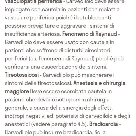
Vasculopatia periferica
- Carvedilolo deve essere
impiegato con cautela in pazienti con malattia
vascolare periferica poiché i betabloccanti
possono precipitare o aggravare i sintomi di
insufficienza arteriosa.
Fenomeno di Raynaud
-
Carvedilolo deve essere usato con cautela in
pazienti che soffrono di disturbi circolatori
periferici (es. fenomeno di Raynaud) poiché può
verificarsi una esacerbazione dei sintomi.
Tireotossicosi
- Carvedilolo può mascherare i
sintomi delle tireotossicosi.
Anestesia e chirurgia
maggiore
Deve essere esercitata cautela in
pazienti che devono sottoporsi a chirurgia
generale, a causa della sinergia degli effetti
inotropi negativi ed ipotensivi di carvedilolo e degli
anestetici (vedere paragrafo 4.5).
Bradicardia
-
Carvedilolo può indurre bradicardia. Se la