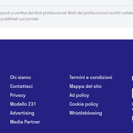
posti a verifica dei titoli professionali. Molti dei professionisti iscritti colla
 pubblicati sul portale.
Chi siamo
Termini e condizioni
Contattaci
Mappa del sito
Privacy
Ad policy
Modello 231
Cookie policy
Advertising
Whistleblowing
Media Partner