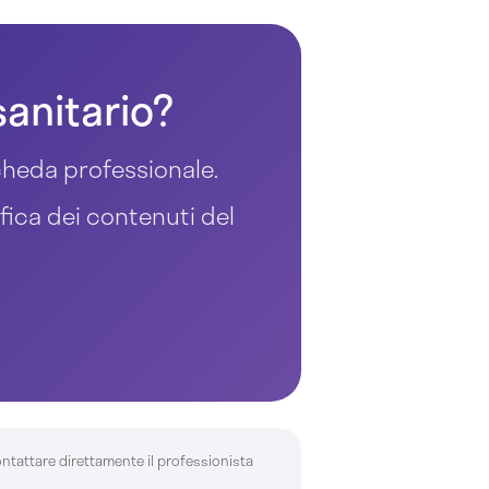
sanitario?
 scheda professionale.
ifica dei contenuti del
ontattare direttamente il professionista