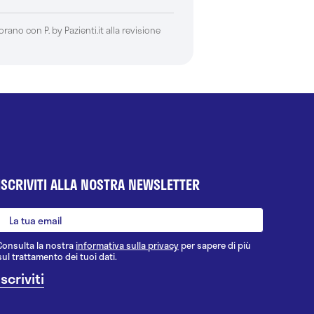
borano con P. by Pazienti.it alla revisione
ISCRIVITI ALLA NOSTRA NEWSLETTER
Consulta la nostra
informativa sulla privacy
per sapere di più
sul trattamento dei tuoi dati.