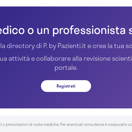
dico o un professionista 
la directory di P. by Pazienti.it e crea la tua
ua attività e collaborare alla revisione scient
portale.
Registrati
ti o prenotazioni di visite mediche. Per eventuali consulenze è necessario c