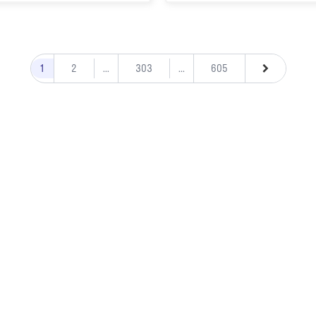
1
2
...
303
...
605