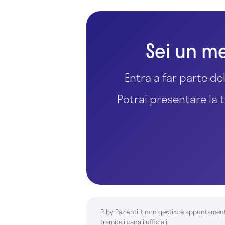
Sei un me
Entra a far parte del
Potrai presentare la t
P. by Pazienti.it non gestisce appuntamen
tramite i canali ufficiali.