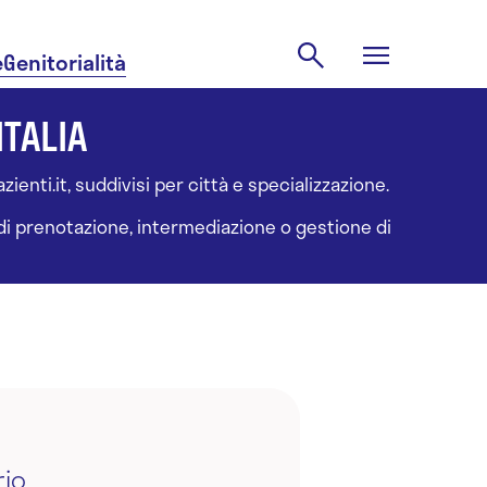
e
Genitorialità
ITALIA
ienti.it, suddivisi per città e specializzazione.
à di prenotazione, intermediazione o gestione di
rio