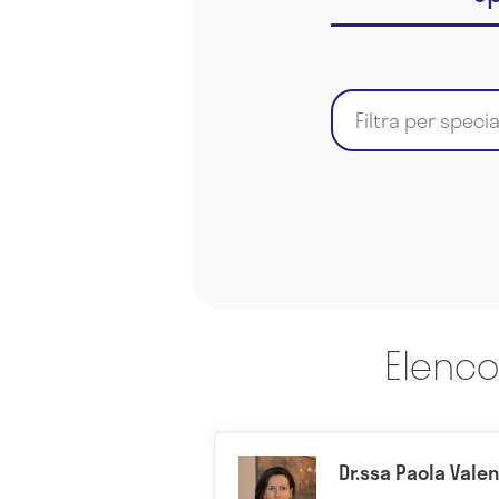
Filtra per speci
Elenco
Dr.ssa Paola Vale