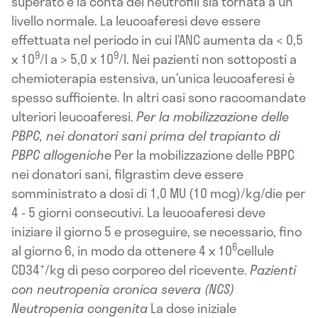
superato e la conta dei neutrofili sia tornata a un
livello normale. La leucoaferesi deve essere
effettuata nel periodo in cui l’ANC aumenta da < 0,5
9
9
x 10
/l a > 5,0 x 10
/l. Nei pazienti non sottoposti a
chemioterapia estensiva, un’unica leucoaferesi è
spesso sufficiente. In altri casi sono raccomandate
ulteriori leucoaferesi.
Per la mobilizzazione delle
PBPC, nei donatori sani prima del trapianto di
PBPC allogeniche
Per la mobilizzazione delle PBPC
nei donatori sani, filgrastim deve essere
somministrato a dosi di 1,0 MU (10 mcg)/kg/die per
4 - 5 giorni consecutivi. La leucoaferesi deve
iniziare il giorno 5 e proseguire, se necessario, fino
6
al giorno 6, in modo da ottenere 4 x 10
cellule
+
CD34
/kg di peso corporeo del ricevente.
Pazienti
con neutropenia cronica severa (NCS)
Neutropenia congenita
La dose iniziale