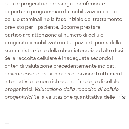
cellule progenitrici del sangue periferico, è
opportuno programmare la mobilizzazione delle
cellule staminali nella fase iniziale del trattamento
previsto per il paziente. Occorre prestare
particolare attenzione al numero di cellule
progenitrici mobilizzate in tali pazienti prima della
somministrazione della chemioterapia ad alte dosi.
Se la raccolta cellulare è inadeguata secondo i
criteri di valutazione precedentemente indicati,
devono essere presi in considerazione trattamenti
alternativi che non richiedono l’impiego di cellule
progenitrici.
Valutazione della raccolta di cellule
progenitrici
Nella valutazione quantitativa delle
cellule progenitrici ottenute nei pazienti trattati
con filgrastim deve essere prestata particolare
attenzione al metodo di conta. I risultati dell’analisi
+
delle cellule CD34
mediante citometria a flusso