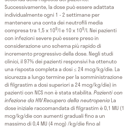
Successivamente, la dose può essere adattata
individualmente ogni 1 - 2 settimane per
mantenere una conta dei neutrofili media
9
9
compresa tra 1,5 x 10
/l e 10 x 10
/l. Nei pazienti
con infezioni severe può essere preso in
considerazione uno schema più rapido di
incremento progressivo della dose. Negli studi
clinici, il 97% dei pazienti responsivi ha ottenuto
una risposta completa a dosi ≤ 24 mcg/kg/die. La
sicurezza a lungo termine per la somministrazione
di filgrastim a dosi superiori a 24 mcg/kg/die) in
pazienti con NCS non è stata stabilita.
Pazienti con
infezione da HIV
Recupero della neutropenia
La
dose iniziale raccomandata di filgrastim è 0,1 MU (1
mcg/kg/die con aumenti graduali fino a un
massimo di 0,4 MU (4 mcg) /kg/die fino al