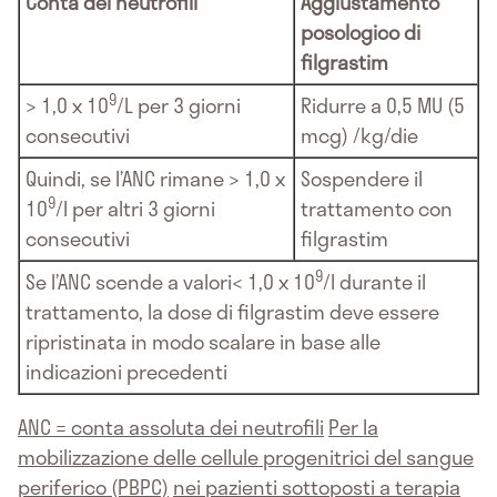
Conta dei neutrofili
Aggiustamento
posologico di
filgrastim
9
> 1,0 x 10
/L per 3 giorni
Ridurre a 0,5 MU (5
consecutivi
mcg) /kg/die
Quindi, se l’ANC rimane > 1,0 x
Sospendere il
9
10
/l per altri 3 giorni
trattamento con
consecutivi
filgrastim
9
Se l’ANC scende a valori< 1,0 x 10
/l durante il
trattamento, la dose di filgrastim deve essere
ripristinata in modo scalare in base alle
indicazioni precedenti
ANC = conta assoluta dei neutrofili
Per la
mobilizzazione delle cellule progenitrici del sangue
periferico (PBPC)
nei pazienti sottoposti a terapia