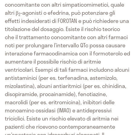
concomitante con altri simpaticomimetici, quale
altri β
-agonisti o efedrina, può potenziare gli
2
effetti indesiderati di FOROTAN e può richiedere una
titolazione del dosaggio. Esiste il rischio teorico
che il trattamento concomitante con altri farmaci
noti per prolungare l’intervallo QTc possa causare
interazione farmacodinamica con il formoterolo ed
aumentare il possibile rischio di aritmie
ventricolari. Esempi di tali farmaci includono alcuni
antistaminici (per es. terfenadina, astemizolo,
mizolastina), alcuni antiaritmici (per es. chinidina,
disopiramide, procainamide), fenotiazine,
macrolidi (per es. eritromicina), inibitori delle
monoamino ossidasi (IMAO) e antidepressivi
triciclici. Esiste un rischio elevato di aritmia nei
pazienti che ricevono contemporaneamente
un’anestesia con idrocarburi alogenati. Il