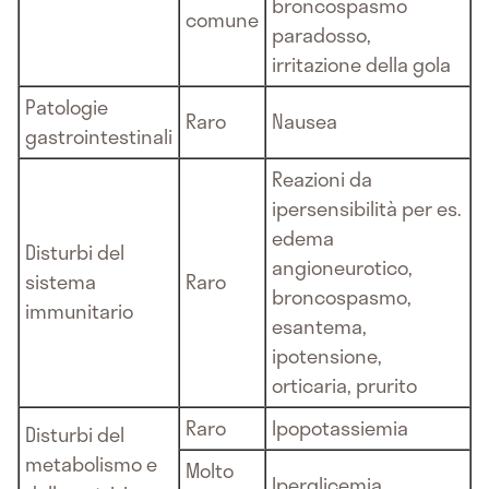
broncospasmo
comune
paradosso,
irritazione della gola
Patologie
Raro
Nausea
gastrointestinali
Reazioni da
ipersensibilità per es.
edema
Disturbi del
angioneurotico,
sistema
Raro
broncospasmo,
immunitario
esantema,
ipotensione,
orticaria, prurito
Raro
Ipopotassiemia
Disturbi del
metabolismo e
Molto
Iperglicemia