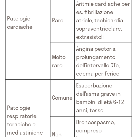
Aritmie cardiache per
es. fibrillazione
Patologie
Raro
atriale, tachicardia
cardiache
sopraventricolare,
extrasistoli
Angina pectoris,
Molto
prolungamento
raro
dell’intervallo QTc,
edema periferico
Esacerbazione
dell’asma grave in
Comune
bambini di età 6-12
Patologie
anni, tosse
respiratorie,
Broncospasmo,
toraciche e
compreso
mediastiniche
Non