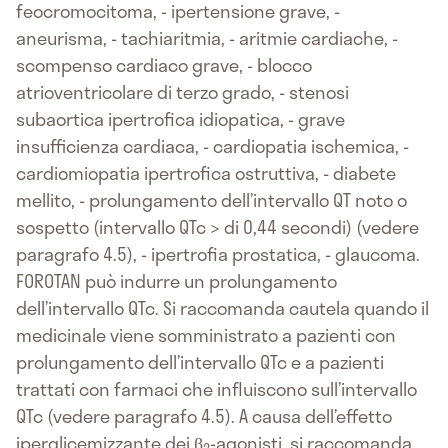
feocromocitoma, - ipertensione grave, -
aneurisma, - tachiaritmia, - aritmie cardiache, -
scompenso cardiaco grave, - blocco
atrioventricolare di terzo grado, - stenosi
subaortica ipertrofica idiopatica, - grave
insufficienza cardiaca, - cardiopatia ischemica, -
cardiomiopatia ipertrofica ostruttiva, - diabete
mellito, - prolungamento dell’intervallo QT noto o
sospetto (intervallo QTc > di 0,44 secondi) (vedere
paragrafo 4.5), - ipertrofia prostatica, - glaucoma.
FOROTAN può indurre un prolungamento
dell’intervallo QTc. Si raccomanda cautela quando il
medicinale viene somministrato a pazienti con
prolungamento dell’intervallo QTc e a pazienti
trattati con farmaci che influiscono sull’intervallo
QTc (vedere paragrafo 4.5). A causa dell’effetto
iperglicemizzante dei β
-agonisti, si raccomanda