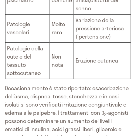
psichiatrici
comune
ansia,disturbi del
sonno
Variazione della
Patologie
Molto
pressione arteriosa
vascolari
raro
(ipertensione)
Patologie della
cute e del
Non
Eruzione cutanea
tessuto
nota
sottocutaneo
Occasionalmente è stato riportato: esacerbazione
dell’asma, dispnea, tosse, stanchezza e in casi
isolati si sono verificati irritazione congiuntivale e
edema alle palpebre. I trattamenti con β
-agonisti
2
possono determinare un aumento dei livelli
ematici di insulina, acidi grassi liberi, glicerolo e