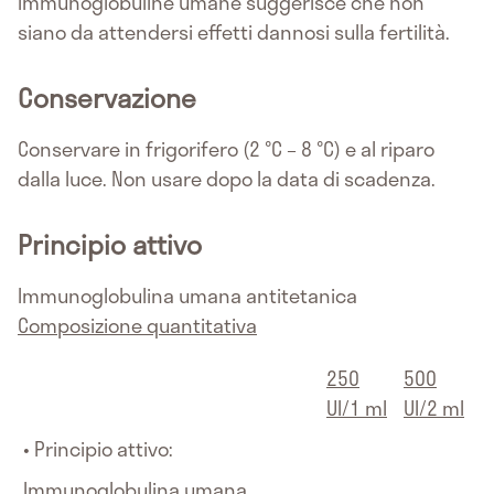
immunoglobuline umane suggerisce che non
siano da attendersi effetti dannosi sulla fertilità.
Conservazione
Conservare in frigorifero (2 °C – 8 °C) e al riparo
dalla luce. Non usare dopo la data di scadenza.
Principio attivo
Immunoglobulina umana antitetanica
Composizione quantitativa
250
500
UI/1 ml
UI/2 ml
• Principio attivo:
Immunoglobulina umana