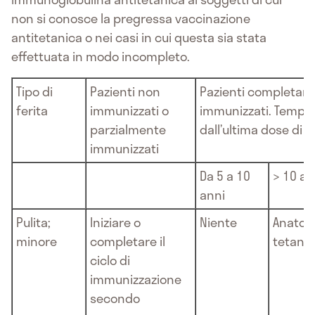
non si conosce la pregressa vaccinazione
antitetanica o nei casi in cui questa sia stata
effettuata in modo incompleto.
Tipo di
Pazienti non
Pazienti completam
ferita
immunizzati o
immunizzati. Tempo
parzialmente
dall’ultima dose di 
immunizzati
Da 5 a 10
> 10 an
anni
Pulita;
Iniziare o
Niente
Anatos
minore
completare il
tetanic
ciclo di
immunizzazione
secondo