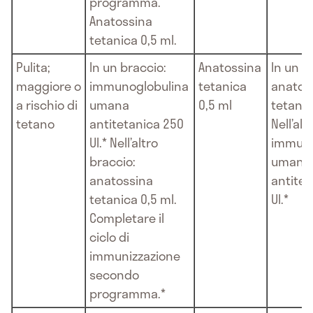
programma.
Anatossina
tetanica 0,5 ml.
Pulita;
In un braccio:
Anatossina
In un b
maggiore o
immunoglobulina
tetanica
anatos
a rischio di
umana
0,5 ml
tetanic
tetano
antitetanica 250
Nell’alt
UI.* Nell’altro
immuno
braccio:
umana
anatossina
antitet
tetanica 0,5 ml.
UI.*
Completare il
ciclo di
immunizzazione
secondo
programma.*