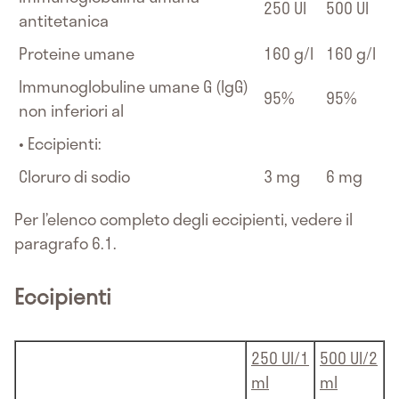
250 UI
500 UI
antitetanica
Proteine umane
160 g/l
160 g/l
Immunoglobuline umane G (IgG)
95%
95%
non inferiori al
• Eccipienti:
Cloruro di sodio
3 mg
6 mg
Per l’elenco completo degli eccipienti, vedere il
paragrafo 6.1.
Eccipienti
250 UI/1
500 UI/2
ml
ml