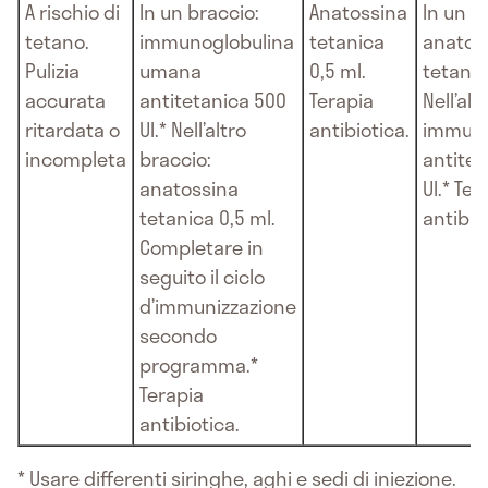
A rischio di
In un braccio:
Anatossina
In un b
tetano.
immunoglobulina
tetanica
anatos
Pulizia
umana
0,5 ml.
tetanic
accurata
antitetanica 500
Terapia
Nell’alt
ritardata o
UI.* Nell’altro
antibiotica.
immuno
incompleta
braccio:
antitet
anatossina
UI.* Ter
tetanica 0,5 ml.
antibio
Completare in
seguito il ciclo
d’immunizzazione
secondo
programma.*
Terapia
antibiotica.
* Usare differenti siringhe, aghi e sedi di iniezione.