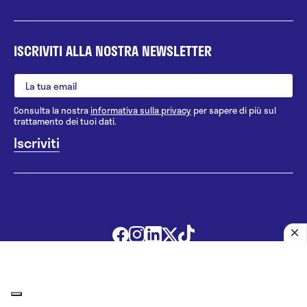
ISCRIVITI ALLA NOSTRA NEWSLETTER
Consulta la nostra
informativa sulla privacy
per sapere di più sul
trattamento dei tuoi dati.
@ 2010 - 2026 Pazienti.org s.r.l.
|
Tutti i diritti riservati
|
P.IVA
07112280966
Le informazioni proposte in questo sito non sono un consulto