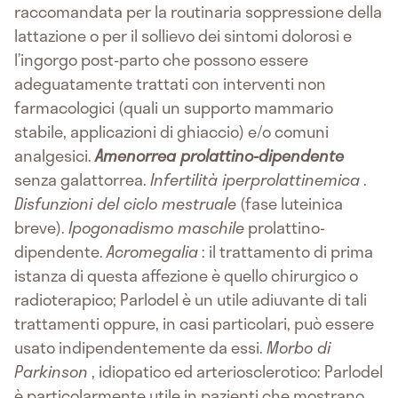
raccomandata per la routinaria soppressione della
lattazione o per il sollievo dei sintomi dolorosi e
l’ingorgo post-parto che possono essere
adeguatamente trattati con interventi non
farmacologici (quali un supporto mammario
stabile, applicazioni di ghiaccio) e/o comuni
analgesici.
Amenorrea prolattino-dipendente
senza galattorrea.
Infertilità iperprolattinemica
.
Disfunzioni del ciclo mestruale
(fase luteinica
breve).
Ipogonadismo maschile
prolattino-
dipendente.
Acromegalia
: il trattamento di prima
istanza di questa affezione è quello chirurgico o
radioterapico; Parlodel è un utile adiuvante di tali
trattamenti oppure, in casi particolari, può essere
usato indipendentemente da essi.
Morbo di
Parkinson
, idiopatico ed arteriosclerotico: Parlodel
è particolarmente utile in pazienti che mostrano