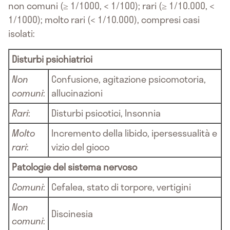
non comuni (≥ 1/1000, < 1/100); rari (≥ 1/10.000, <
1/1000); molto rari (< 1/10.000), compresi casi
isolati:
Disturbi psichiatrici
Non
Confusione, agitazione psicomotoria,
comuni
:
allucinazioni
Rari
:
Disturbi psicotici, Insonnia
Molto
Incremento della libido, ipersessualità e
rari
:
vizio del gioco
Patologie del sistema nervoso
Comuni
:
Cefalea, stato di torpore, vertigini
Non
Discinesia
comuni
: