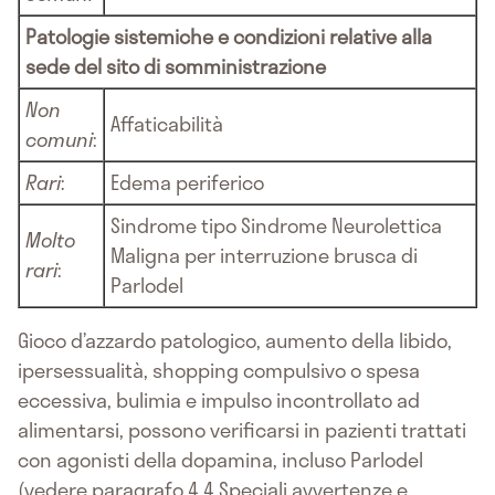
Patologie sistemiche e condizioni relative alla
sede del sito di somministrazione
Non
Affaticabilità
comuni
:
Rari
:
Edema periferico
Sindrome tipo Sindrome Neurolettica
Molto
Maligna per interruzione brusca di
rari
:
Parlodel
Gioco d’azzardo patologico, aumento della libido,
ipersessualità, shopping compulsivo o spesa
eccessiva, bulimia e impulso incontrollato ad
alimentarsi, possono verificarsi in pazienti trattati
con agonisti della dopamina, incluso Parlodel
(vedere paragrafo 4.4 Speciali avvertenze e