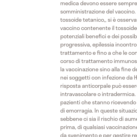
medica devono essere sempre pr
somministrazione del vaccino.
tossoide tetanico,, si è osserv
vaccino contenente il tossoide 
potenziali benefici e dei possi
progressiva, epilessia incontrol
trattamento e fino a che le con
corso di trattamento immunoso
la vaccinazione sino alla fine 
nei soggetti con infezione da 
risposta anticorpale può esser
intravascolare o intradermica.
pazienti che stanno ricevendo 
di emorragia. In queste situazi
sebbene ci sia il rischio di au
prima, di qualsiasi vaccinazion
da svenimento e per gestire re