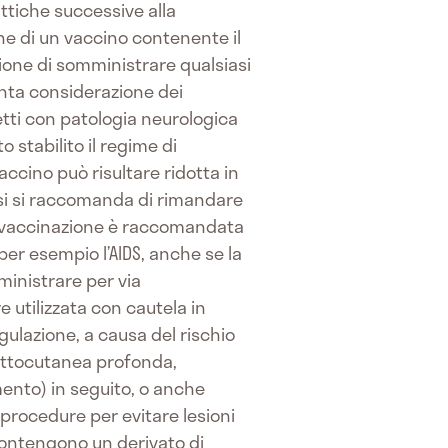
ttiche successive alla
e di un vaccino contenente il
sione di somministrare qualsiasi
enta considerazione dei
etti con patologia neurologica
 stabilito il regime di
accino può risultare ridotta in
si si raccomanda di rimandare
 la vaccinazione è raccomandata
er esempio l’AIDS, anche se la
inistrare per via
 utilizzata con cautela in
ulazione, a causa del rischio
 sottocutanea profonda,
mento) in seguito, o anche
 procedure per evitare lesioni
 contengono un derivato di