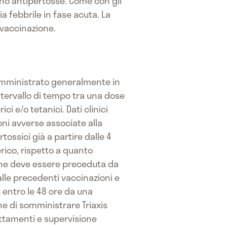
no antipertosse. Come con gli
a febbrile in fase acuta. La
 vaccinazione.
 somministrato generalmente in
ntervallo di tempo tra una dose
ci e/o tetanici. Dati clinici
ni avverse associate alla
tossici già a partire dalle 4
ico, rispetto a quanto
ne deve essere preceduta da
lle precedenti vaccinazioni e
 entro le 48 ore da una
e di somministrare Triaxis
attamenti e supervisione