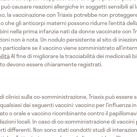
uò causare reazioni allergiche in soggetti sensibili al l
no, la vaccinazione con Triaxis potrebbe non proteggere
cano che gli anticorpi materni possono ridurre l’entità de
mbini nella prima infanzia nati da donne vaccinate con Tr
azioni non è nota. Un nodulo persistente al sito di iniezi
, in particolare se il vaccino viene somministrato all’inter
ilità
Al fine di migliorare la tracciabilità dei medicinali b
ato devono essere chiaramente registrati.
tudi clinici sulla co-somministrazione, Triaxis può esser
siasi dei seguenti vaccini: vaccino per l’influenza ina
tivato o orale e vaccino ricombinante contro il papillom
azioni locali. In caso di co-somministrazione di vaccini
e arti differenti. Non sono stati condotti studi di interazio