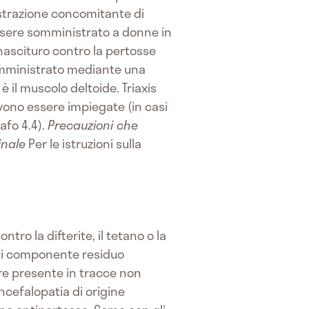
nistrazione concomitante di
essere somministrato a donne in
 nascituro contro la pertosse
omministrato mediante una
è il muscolo deltoide. Triaxis
vono essere impiegate (in casi
afo 4.4).
Precauzioni che
inale
Per le istruzioni sulla
tro la difterite, il tetano o la
asi componente residuo
re presente in tracce non
ncefalopatia di origine