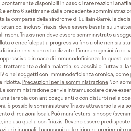
ontamente disponibili in caso di rare reazioni anafila
 Se entro 6 settimane dalla precedente somministrazion
ata la comparsa della sindrome di Guillain-Barré, la deci
tetanico, incluso Triaxis, deve essere basata su un’att
bili rischi. Triaxis non deve essere somministrato a sogg
lata o encefalopatia progressiva fino a che non sia stato
dizioni non si siano stabilizzate. L’immunogenicità del v
ppressivo o in caso di immunodeficienza. In questi ca
del trattamento o della malattia, se possibile. Tuttavia,
HIV o nei soggetti con immunodeficienza cronica, come p
e ridotta.
Precauzioni per la somministrazione
Non somm
 La somministrazione per via intramuscolare deve essere
una terapia con anticoagulanti o con disturbi nella coag
oni, è possibile somministrare Triaxis attraverso la via
mento di reazioni locali. Può manifestarsi sincope (sveni
e, inclusa quella con Triaxis. Devono essere predisposte
azioni sincopali. I cappucci delle siringhe preriempite