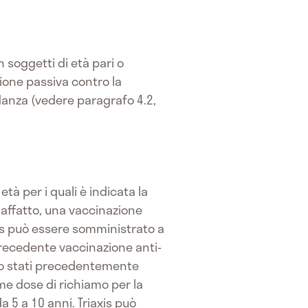
n soggetti di età pari o
zione passiva contro la
danza (vedere paragrafo 4.2,
tà per i quali è indicata la
affatto, una vaccinazione
axis può essere somministrato a
recedente vaccinazione anti-
ono stati precedentemente
me dose di richiamo per la
a 5 a 10 anni. Triaxis può