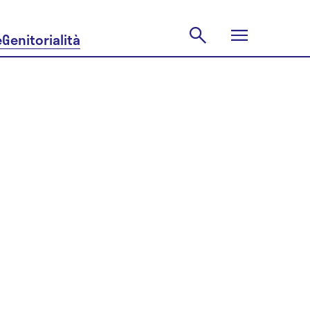
e
Genitorialità