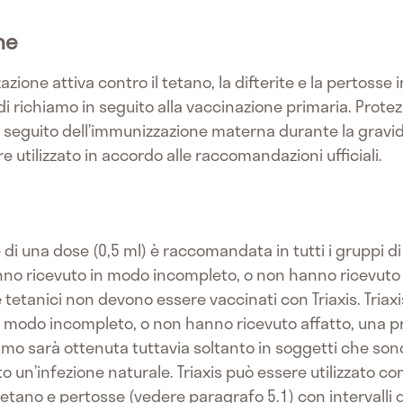
he
zione attiva contro il tetano, la difterite e la pertosse i
di richiamo in seguito alla vaccinazione primaria. Prote
a seguito dell’immunizzazione materna durante la gravi
ere utilizzato in accordo alle raccomandazioni ufficiali.
di una dose (0,5 ml) è raccomandata in tutti i gruppi di e
nno ricevuto in modo incompleto, o non hanno ricevuto 
 e tetanici non devono essere vaccinati con Triaxis. Tri
n modo incompleto, o non hanno ricevuto affatto, una p
iamo sarà ottenuta tuttavia soltanto in soggetti che s
 un’infezione naturale. Triaxis può essere utilizzato co
tetano e pertosse (vedere paragrafo 5.1) con intervalli d