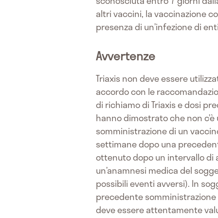
sconosciuta entro 7 giorni dal
altri vaccini, la vaccinazione c
presenza di un’infezione di en
Avvertenze
Triaxis non deve essere utiliz
accordo con le raccomandazioni
di richiamo di Triaxis e dosi pre
hanno dimostrato che non c’è u
somministrazione di un vaccino 
settimane dopo una precedente
ottenuto dopo un intervallo di
un’anamnesi medica del soggett
possibili eventi avversi). In s
precedente somministrazione di
deve essere attentamente valuta