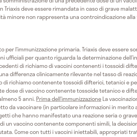
la somministrazione di una precedente dose di un vacci
on Triaxis deve essere rimandata in caso di grave malatti
tità minore non rappresenta una controindicazione alla
zato per l’immunizzazione primaria. Triaxis deve essere
 ufficiali per quanto riguarda la determinazione dell’i
cedenti di richiamo di vaccini contenenti i tossoidi difteri
na differenza clinicamente rilevante nel tasso di reazio
di richiamo contenente tossoidi difterici, tetanici e per
 dose di vaccino contenente tossoide tetanico e difter
 almeno 5 anni.
Prima dell’immunizzazione
La vaccinazio
o da vaccinare (in particolare informazioni in merito a
oggetti che hanno manifestato una reazione seria o grave
 un vaccino contenente componenti simili, la decision
ta. Come con tutti i vaccini iniettabili, appropriati tr