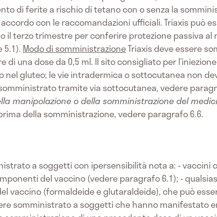
mento di ferite a rischio di tetano con o senza la sommi
accordo con le raccomandazioni ufficiali. Triaxis può 
 il terzo trimestre per conferire protezione passiva al
e 5.1).
Modo di somministrazione
Triaxis deve essere s
di una dose da 0,5 ml. Il sito consigliato per l’iniezione 
nel gluteo; le vie intradermica o sottocutanea non de
e somministrato tramite via sottocutanea, vedere paragr
lla manipolazione o della somministrazione del medic
prima della somministrazione, vedere paragrafo 6.6.
trato a soggetti con ipersensibilità nota a: - vaccini con
componenti del vaccino (vedere paragrafo 6.1); - qualsi
el vaccino (formaldeide e glutaraldeide), che può esse
essere somministrato a soggetti che hanno manifestato e