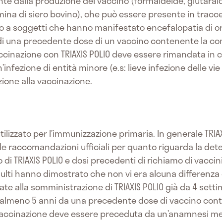
e dalla produzione del vaccino (formaldeide, glutarald
ina di siero bovino), che può essere presente in tracce no
 a soggetti che hanno manifestato encefalopatia di or
 di una precedente dose di un vaccino contenente la c
vaccinazione con TRIAXIS POLIO deve essere rimandata in 
’infezione di entità minore (e.s: lieve infezione delle vie
ione alla vaccinazione.
tilizzato per l’immunizzazione primaria. In generale TRI
 raccomandazioni ufficiali per quanto riguarda la deter
i TRIAXIS POLIO e dosi precedenti di richiamo di vaccini 
i adulti hanno dimostrato che non vi era alcuna differenza
iate alla somministrazione di TRIAXIS POLIO già da 4 sett
 almeno 5 anni da una precedente dose di vaccino conte
accinazione deve essere preceduta da un’anamnesi me