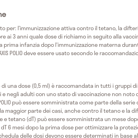
he
to per: l’immunizzazione attiva contro il tetano, la difteri
ore ai 3 anni quale dose di richiamo in seguito alla vacc
la prima infanzia dopo l'immunizzazione materna duran
TRIAXIS POLIO deve essere usato secondo le raccomandazioni
di una dose (0,5 ml) è raccomandata in tutti i gruppi di e
 e negli adulti con uno stato di vaccinazione non noto o
S POLIO può essere somministrata come parte della serie 
lla maggior parte dei casi, anche contro il tetano e la di
e e tetano (dT) può essere somministrata un mese dopo
o dT 6 mesi dopo la prima dose per ottimizzare la protez
schedula delle dosi devono essere determinati in base a