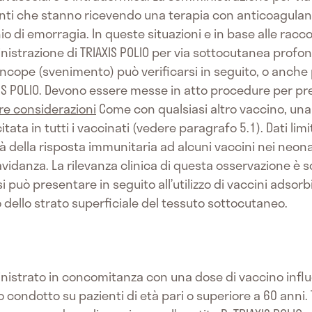
enti che stanno ricevendo una terapia con anticoagulanti
o di emorragia. In queste situazioni e in base alle racco
istrazione di TRIAXIS POLIO per via sottocutanea profonda
sincope (svenimento) può verificarsi in seguito, o anche
IAXIS POLIO. Devono essere messe in atto procedure per pr
tre considerazioni
Come con qualsiasi altro vaccino, una
ata in tutti i vaccinati (vedere paragrafo 5.1). Dati limi
tà della risposta immunitaria ad alcuni vaccini nei neon
avidanza. La rilevanza clinica di questa osservazione è 
si può presentare in seguito all’utilizzo di vaccini adsorbi
 dello strato superficiale del tessuto sottocutaneo.
nistrato in concomitanza con una dose di vaccino influe
ico condotto su pazienti di età pari o superiore a 60 anni.