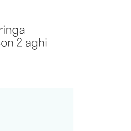
iringa
con 2 aghi