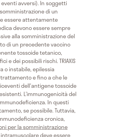
 eventi avversi). In soggetti
 somministrazione di un
eve essere attentamente
e medica devono essere sempre
ssive alla somministrazione del
ento di un precedente vaccino
enente tossoide tetanico,
i e dei possibili rischi. TRIAXIS
o instabile, epilessia
i trattamento e fino a che le
 riceventi dell'antigene tossoide
eesistenti. L’immunogenicità del
 immunodeficienza. In questi
tamento, se possibile. Tuttavia,
 immunodeficienza cronica,
oni per la somministrazione
a intramuscolare deve essere