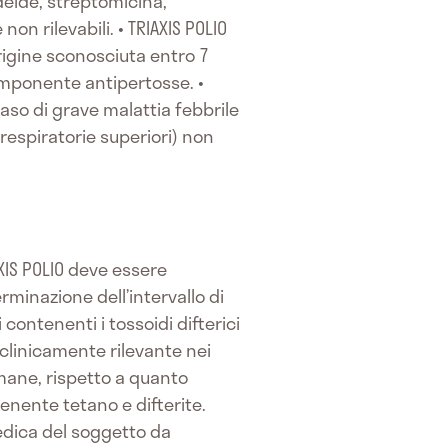
eide, streptomicina,
n rilevabili. • TRIAXIS POLIO
igine sconosciuta entro 7
omponente antipertosse. •
caso di grave malattia febbrile
 respiratorie superiori) non
AXIS POLIO deve essere
minazione dell’intervallo di
contenenti i tossoidi difterici
 clinicamente rilevante nei
imane, rispetto a quanto
nente tetano e difterite.
dica del soggetto da