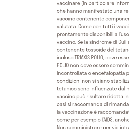
vaccinare (in particolare inform
che hanno manifestato una rea
vaccino contenente componenti
valutata. Come con tutti i vac
prontamente disponibili all’uso
vaccino. Se la sindrome di Guil
contenente tossoide del tetano
incluso TRIAXIS POLIO, deve esse
POLIO non deve essere somminis
incontrollata o encefalopatia p
condizioni non si siano stabiliz
tetanico sono influenzate dal n
vaccino può risultare ridotta 
casi si raccomanda di rimandare
la vaccinazione è raccomandata
come per esempio l’AIDS, anche
Non somministrare per via int