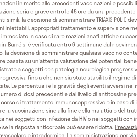
azioni in merito alle precedenti vaccinazioni e possibili
zione seria o grave entro le 48 ore da una precedente
 simili, la decisione di somministrare TRIAXIS POLIO d
cini iniettabili, appropriati trattamento e supervision
 immediato in caso di rare reazioni anafilattiche succe
lain-Barré si è verificata entro 6 settimane dal ricevim
, la decisione di somministrare qualsiasi vaccino cont
re basata su un'attenta valutazione dei potenziali benefic
trato a soggetti con patologia neurologica progressiva 
rogressiva fino a che non sia stato stabilito il regime d
zate. Le percentuali e la gravità degli eventi avversi nei
umero di dosi precedenti e dal livello di antitossine pr
in corso di trattamento immunosoppressivo o in caso di
 la vaccinazione sino alla fine della malattia o del trat
 nei soggetti con infezione da HIV o nei soggetti con
 se la risposta anticorpale può essere ridotta.
Precauzi
ravascolare o intradermica. La somministrazione per vi