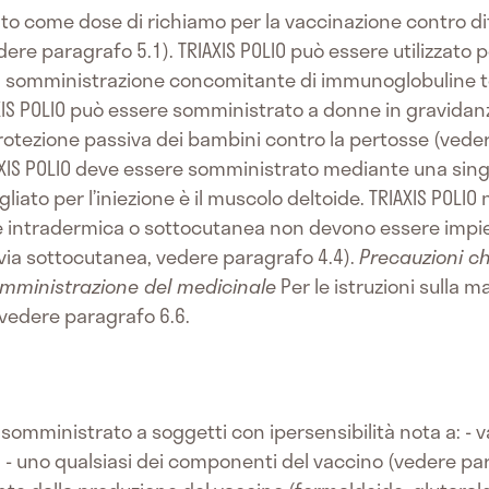
zato come dose di richiamo per la vaccinazione contro di
dere paragrafo 5.1). TRIAXIS POLIO può essere utilizzato p
la somministrazione concomitante di immunoglobuline t
AXIS POLIO può essere somministrato a donne in gravidan
otezione passiva dei bambini contro la pertosse (vedere p
XIS POLIO deve essere somministrato mediante una singo
igliato per l’iniezione è il muscolo deltoide. TRIAXIS POLI
ie intradermica o sottocutanea non devono essere impieg
via sottocutanea, vedere paragrafo 4.4).
Precauzioni c
omministrazione del medicinale
Per le istruzioni sulla 
vedere paragrafo 6.6.
somministrato a soggetti con ipersensibilità nota a: - vac
; - uno qualsiasi dei componenti del vaccino (vedere para