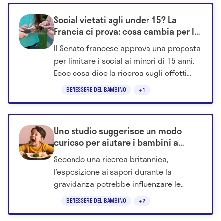
Social vietati agli under 15? La
Francia ci prova: cosa cambia per la
salute dei giovani
Il Senato francese approva una proposta
per limitare i social ai minori di 15 anni.
Ecco cosa dice la ricerca sugli effetti
sulla salute mentale dei giovani.
BENESSERE DEL BAMBINO
+1
Uno studio suggerisce un modo
curioso per aiutare i bambini a
mangiare più verdure
Secondo una ricerca britannica,
l’esposizione ai sapori durante la
gravidanza potrebbe influenzare le
preferenze alimentari dei bambini anche
BENESSERE DEL BAMBINO
+2
anni dopo la nascita. I dettagli dello
studio.