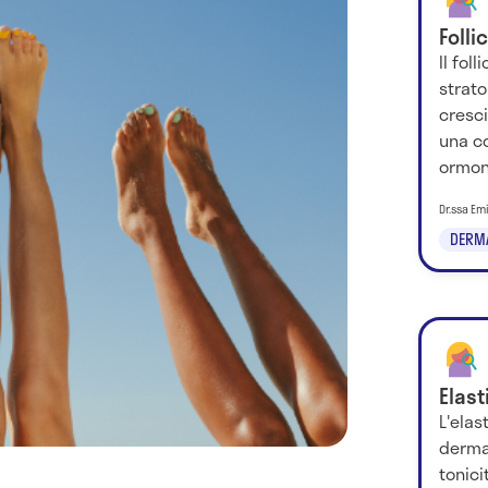
Folli
Il foll
strat
cresci
una c
ormoni,
Dr.ssa Em
DERM
Elast
L'elas
derma,
tonici