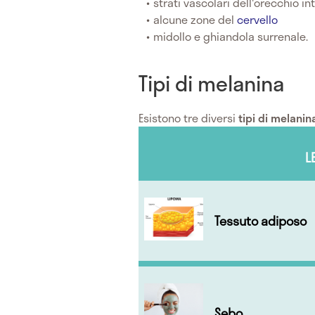
strati vascolari dell'orecchio in
alcune zone del
cervello
midollo e ghiandola surrenale.
Tipi di melanina
Esistono tre diversi
tipi di melanin
L
Tessuto adiposo
Sebo