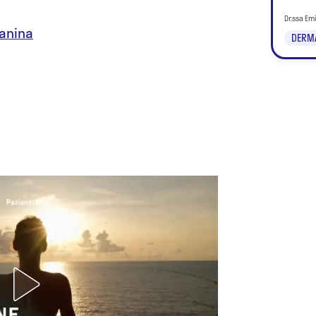
Dr.ssa Em
lanina
DERM