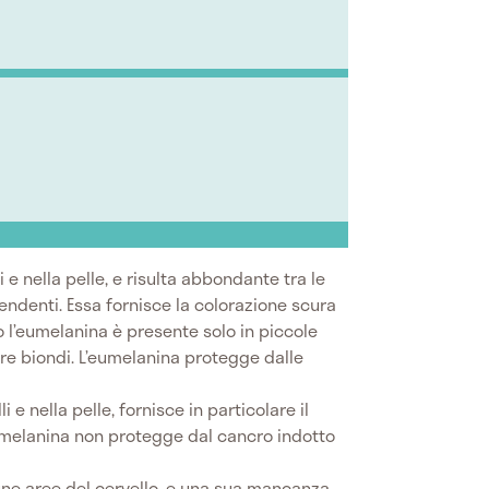
li e nella pelle, e risulta abbondante tra le
endenti. Essa fornisce la colorazione scura
o l’eumelanina è presente solo in piccole
ere biondi. L’eumelanina protegge dalle
li e nella pelle, fornisce in particolare il
 melanina non protegge dal cancro indotto
cune aree del cervello, e una sua mancanza