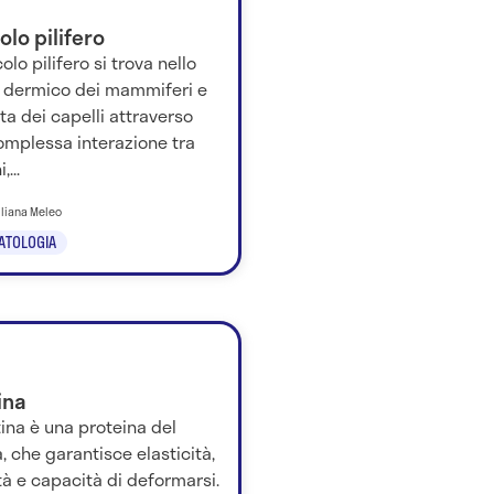
colo pilifero
icolo pilifero si trova nello
o dermico dei mammiferi e
ta dei capelli attraverso
omplessa interazione tra
...
iliana Meleo
ATOLOGIA
ina
tina è una proteina del
 che garantisce elasticità,
tà e capacità di deformarsi.