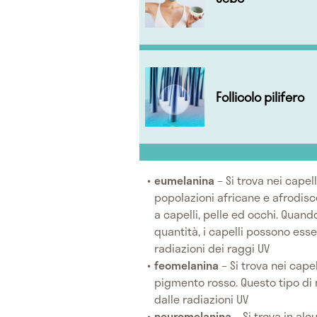
Follicolo pilifero
eumelanina
– Si trova nei capel
popolazioni africane e afrodisc
a capelli, pelle ed occhi. Quand
quantità, i capelli possono ess
radiazioni dei raggi UV
feomelanina
– Si trova nei capel
pigmento rosso. Questo tipo di
dalle radiazioni UV
neuromelanina
– Si trova in al