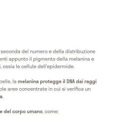
 a seconda del numero e della distribuzione
nti appunto il pigmento della melanina e
i
, ossia le cellule dell'epidermide.
pelle, la
melanina protegge il DNA dai raggi
le aree concentrate in cui si verifica un
na
.
ne del corpo umano
, come: