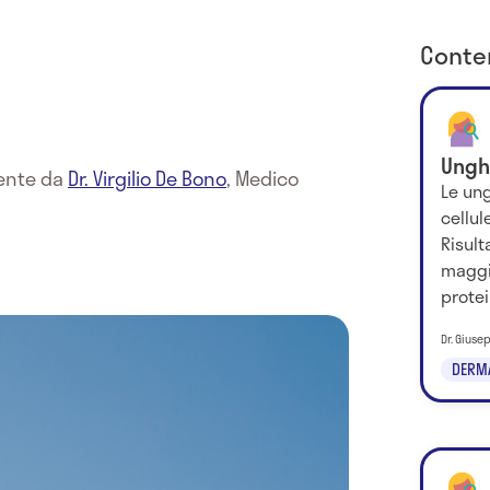
Conten
Ungh
mente da
Dr. Virgilio De Bono
,
Medico
Le un
cellul
Risul
maggi
protei
Dr. Gius
DERM