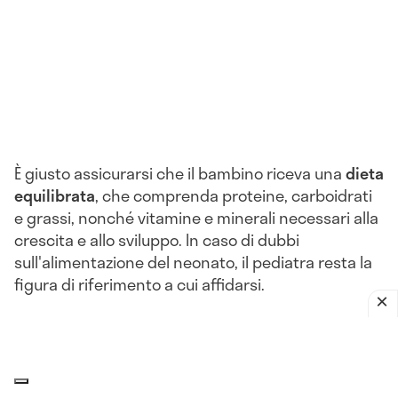
È giusto assicurarsi che il bambino riceva una
dieta
equilibrata
, che comprenda proteine, carboidrati
e grassi, nonché vitamine e minerali necessari alla
crescita e allo sviluppo. In caso di dubbi
sull'alimentazione del neonato, il pediatra resta la
figura di riferimento a cui affidarsi.
Le informazioni proposte in questo sito non sono un consulto medico. In
nessun caso, queste informazioni sostituiscono un consulto, una visita o
una diagnosi formulata dal medico. Non si devono considerare le
informazioni disponibili come suggerimenti per la formulazione di una