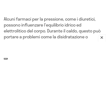
Alcuni farmaci per la pressione, come i diuretici,
possono influenzare l'equilibrio idrico ed
elettrolitico del corpo. Durante il caldo, questo può
portare a problemi come la disidratazione o
l'ipotensione.
L'impatto del clima sulla pressione
arteriosa: che relazione c'è?
Il corpo, compresi i
vasi sanguigni
, può reagire a
improvvisi cambiamenti di umidità, pressione
atmosferica, più o meno nello stesso modo in cui
reagisce al freddo. Queste variazioni della
pressione sanguigna legate alle condizioni
atmosferiche sono più comuni nelle persone di 65