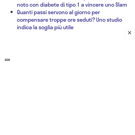
noto con diabete di tipo 1 a vincere uno Slam
Quanti passi servono al giorno per
compensare troppe ore seduti? Uno studio
indica la soglia più utile
Un dettaglio spesso sottovalutato riguarda proprio
il
frigorifero portatile utilizzato in viaggio
. Il
ghiaccio a contatto diretto con la penna insulinica
può congelare il farmaco e comprometterne la
stabilità. Meglio utilizzare
contenitori refrigeranti
progettati per medicinali
, mantenendo l’insulina
lontana dal freddo estremo.