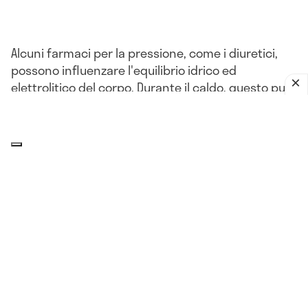
Alcuni farmaci per la pressione, come i diuretici,
possono influenzare l'equilibrio idrico ed
elettrolitico del corpo. Durante il caldo, questo può
portare a problemi come la disidratazione o
l'ipotensione.
L'impatto del clima sulla pressione
arteriosa: che relazione c'è?
Il corpo, compresi i
vasi sanguigni
, può reagire a
improvvisi cambiamenti di umidità, pressione
atmosferica, più o meno nello stesso modo in cui
reagisce al freddo. Queste variazioni della
pressione sanguigna legate alle condizioni
atmosferiche sono più comuni nelle persone di 65