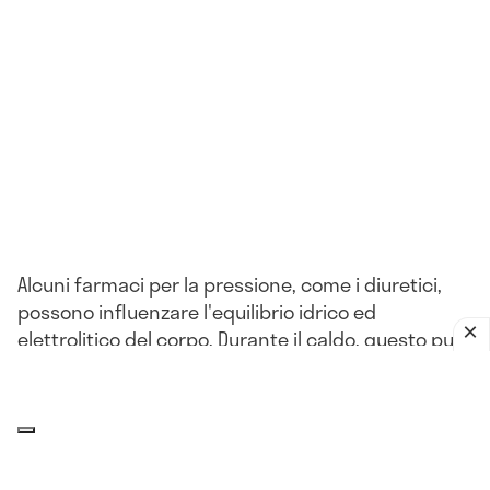
Alcuni farmaci per la pressione, come i diuretici,
possono influenzare l'equilibrio idrico ed
elettrolitico del corpo. Durante il caldo, questo può
portare a problemi come la disidratazione o
l'ipotensione.
L'impatto del clima sulla pressione