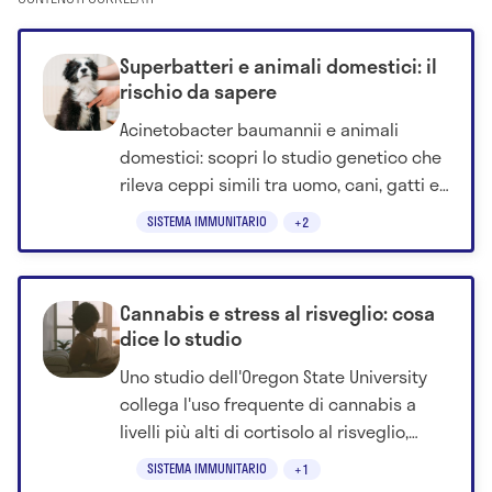
CONTENUTI CORRELATI
Superbatteri e animali domestici: il
rischio da sapere
Acinetobacter baumannii e animali
domestici: scopri lo studio genetico che
rileva ceppi simili tra uomo, cani, gatti e
cavalli.
SISTEMA IMMUNITARIO
+2
Cannabis e stress al risveglio: cosa
dice lo studio
Uno studio dell'Oregon State University
collega l'uso frequente di cannabis a
livelli più alti di cortisolo al risveglio,
senza dimostrare un rapporto di causa-
SISTEMA IMMUNITARIO
+1
effetto.