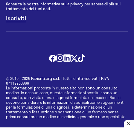
Consulta la nostra
informativa sulla privacy
per sapere di più sul
trattamento dei tuoi dati.
@ 2010 - 2026 Pazienti.org s.r.l.
|
Tutti i diritti riservati
|
P.IVA
07112280966
Le informazioni proposte in questo sito non sono un consulto
medico. In nessun caso, queste informazioni sostituiscono un
consulto, una visita o una diagnosi formulata dal medico. Non si
devono considerare le informazioni disponibili come suggerimenti
per la formulazione di una diagnosi, la determinazione di un
trattamento o l’assunzione o sospensione di un farmaco senza
prima consultare un medico di medicina generale o uno specialista.