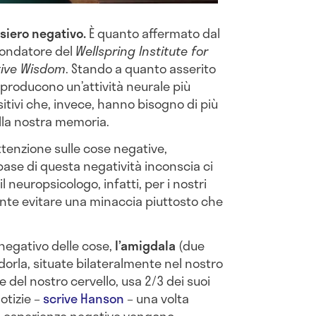
siero negativo.
È quanto affermato dal
ondatore del
Wellspring Institute for
tive Wisdom
. Stando a quanto asserito
producono un’attività neurale più
sitivi che, invece, hanno bisogno di più
lla nostra memoria.
ttenzione sulle cose negative,
 base di questa negatività inconscia ci
l neuropsicologo, infatti, per i nostri
nte evitare una minaccia piuttosto che
 negativo delle cose,
l’amigdala
(due
dorla, situate bilateralmente nel nostro
 del nostro cervello, usa 2/3 dei suoi
notizie –
scrive Hanson
– una volta
 le esperienze negative vengono