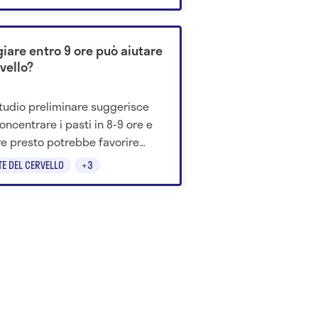
 dopo 12 mesi.
iare entro 9 ore può aiutare
rvello?
tudio preliminare suggerisce
oncentrare i pasti in 8-9 ore e
e presto potrebbe favorire
e funzioni cognitive negli over
TE DEL CERVELLO
+3