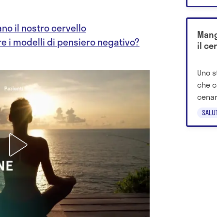
anche
ano il nostro cervello
Mang
 i modelli di pensiero negativo?
il ce
Uno s
che c
cenar
alcun
SALU
50.