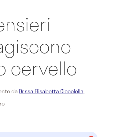
nsieri
 agiscono
o cervello
mente da
Dr.ssa Elisabetta Ciccolella
,
no