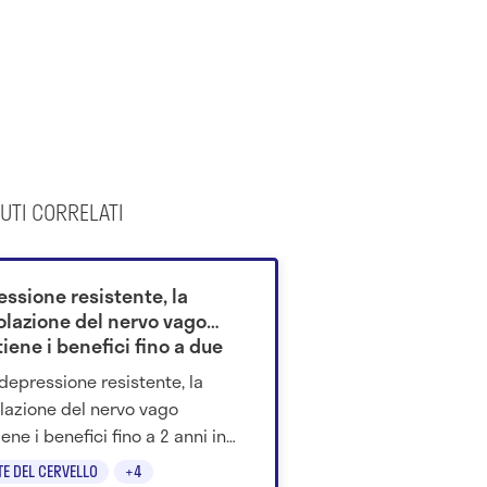
UTI CORRELATI
essione resistente, la
olazione del nervo vago
ene i benefici fino a due
 depressione resistente, la
lazione del nervo vago
ene i benefici fino a 2 anni in
 pazienti e alcuni rispondono
TE DEL CERVELLO
+4