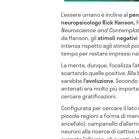
L’essere umano è incline al
pen
neuropsicologo Rick Hanson,
f
Neuroscience and Contempla
da Hanson, gli
stimoli negativi
intensa rispetto agli stimoli po
tempo per restare impressi ne
La mente, dunque, focalizza l’a
scartando quelle positive. Alla
sarebbe
l’evoluzione
. Secondo i
antenati era molto più importa
cercare gratificazioni.
Configurata per cercare il lato
piccole regioni a forma di man
encefalo), campanello d’allarme
neuroni alla ricerca di cattive 
suonato l’allarme, gli eventi e