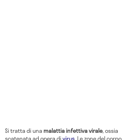
Si tratta di una
malattia infettiva virale
, ossia
scatenata ad opera di
virus
. Le zone del corpo