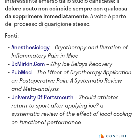
interessante emerso dallo studio canadese:
il
dolore acuto non coincide sempre con qualcosa
da sopprimere immediatamente
. A volte è parte
del processo di guarigione stesso.
Fonti
:
Anesthesiology
–
Cryotherapy and Duration of
Inflammatory Pain in Mice
Dr.Mirkin.Com
–
Why Ice Delays Recovery
PubMed
–
The Effect of Cryotherapy Application
on Postoperative Pain: A Systematic Review
and Meta-analysis
University Of Portsmouth
–
Should athletes
return to sport after applying ice? a
systematic review of the effect of local cooling
on functional performance