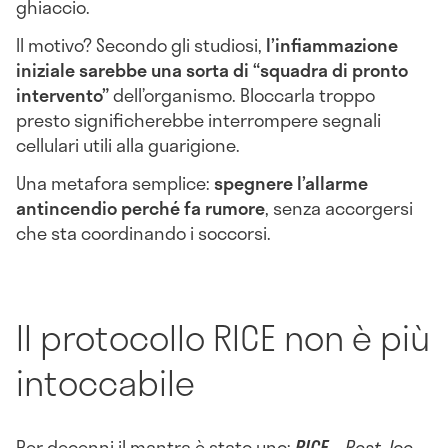
ghiaccio.
Il motivo? Secondo gli studiosi,
l’infiammazione
iniziale sarebbe una sorta di “squadra di pronto
intervento”
dell’organismo. Bloccarla troppo
presto significherebbe interrompere segnali
cellulari utili alla guarigione.
Una metafora semplice:
spegnere l’allarme
antincendio perché fa rumore
, senza accorgersi
che sta coordinando i soccorsi.
Il protocollo RICE non è più
intoccabile
Per decenni il mantra è stato uno:
RICE
–
Rest
,
Ice
,