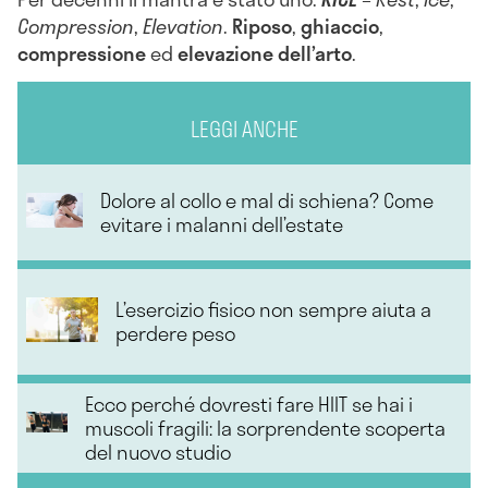
Compression
,
Elevation
.
Riposo
,
ghiaccio
,
compressione
ed
elevazione dell’arto
.
LEGGI ANCHE
Dolore al collo e mal di schiena? Come
evitare i malanni dell’estate
L’esercizio fisico non sempre aiuta a
perdere peso
Ecco perché dovresti fare HIIT se hai i
muscoli fragili: la sorprendente scoperta
del nuovo studio