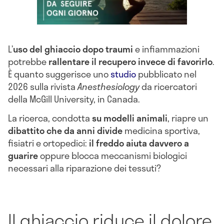
L’
uso del ghiaccio dopo traumi
e infiammazioni
potrebbe
rallentare il recupero invece di favorirlo
.
È quanto suggerisce uno
studio
pubblicato nel
2026 sulla rivista
Anesthesiology
da ricercatori
della McGill University, in Canada.
La ricerca, condotta
su modelli animali
, riapre un
dibattito che da anni divide
medicina sportiva,
fisiatri e ortopedici:
il freddo aiuta davvero a
guarire
oppure blocca meccanismi biologici
necessari alla riparazione dei tessuti?
Il ghiaccio riduce il dolore,