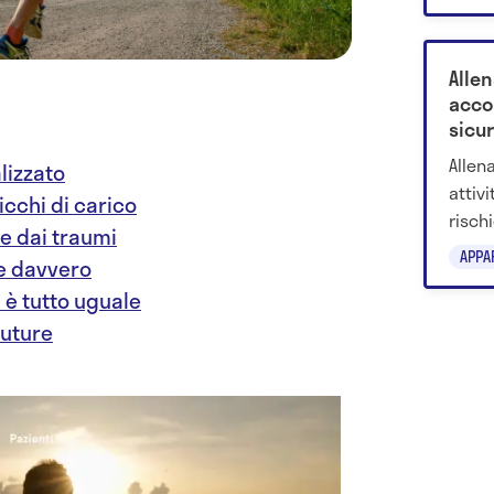
offrir
Allen
acco
sicu
Allen
lizzato
attivi
picchi di carico
risch
ge dai traumi
prote
APPA
re davvero
tempe
n è tutto uguale
future