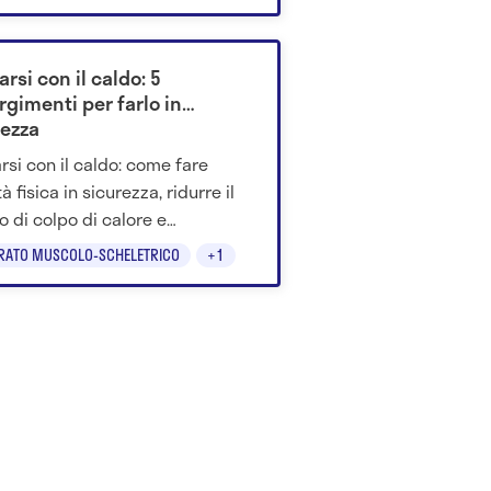
e benefici per la longevità.
arsi con il caldo: 5
rgimenti per farlo in
rezza
arsi con il caldo: come fare
tà fisica in sicurezza, ridurre il
io di colpo di calore e
ggere l'organismo dalle alte
RATO MUSCOLO-SCHELETRICO
+1
rature.