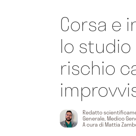
Corsa e i
lo studio
rischio c
improvvis
Redatto scientifica
Generale, Medico Gen
A cura di Mattia Zamb