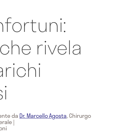
nfortuni:
 che rivela
arichi
i
mente da
Dr. Marcello Agosta
,
Chirurgo
erale
|
oni