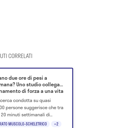
UTI CORRELATI
ano due ore di pesi a
imana? Uno studio collega
enamento di forza a una vita
lunga
icerca condotta su quasi
00 persone suggerisce che tra
120 minuti settimanali di
amento con i pesi potrebbero
RATO MUSCOLO-SCHELETRICO
+2