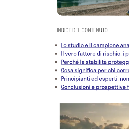
INDICE DEL CONTENUTO
Lo studio e il campione ana
Il vero fattore di rischio: i 
Perché la stabilità proteg
Cosa significa per chi cor
Principianti ed esperti: no
Conclusioni e prospettive 