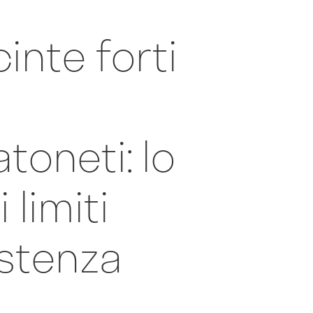
inte forti
toneti: lo
 limiti
istenza