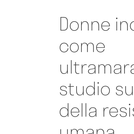
Donne inc
come
ultramara
studio sui
della res
umana