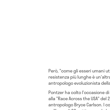
Però, "come gli esseri umani util
resistenza più lunghe è un'alt
antropologo evoluzionista della
Pontzer ha colto l'occasione 
alla "Race Across the USA" del 
antropologo Bryce Carlson. I c