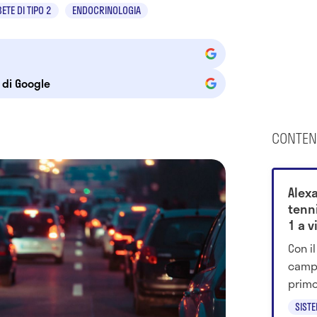
ETE DI TIPO 2
ENDOCRINOLOGIA
e di Google
CONTEN
Alex
tenn
1 a 
Con il
campi
primo
manda
SIST