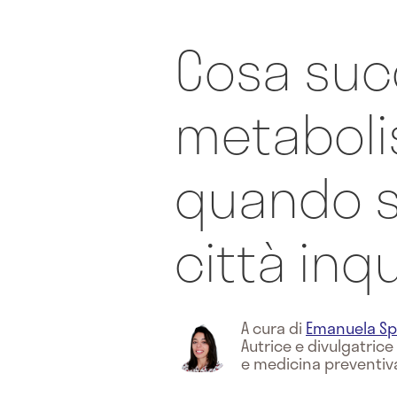
Cosa suc
metabol
quando si
città inq
A cura di
Emanuela Sp
Autrice e divulgatric
e medicina preventiv