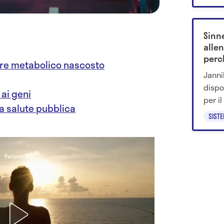
milio
cance
risult
Sinne
allen
perc
ore metabolico nascosto
Wim
Janni
dispo
 ai geni
per i
a salute pubblica
allen
SIST
perché