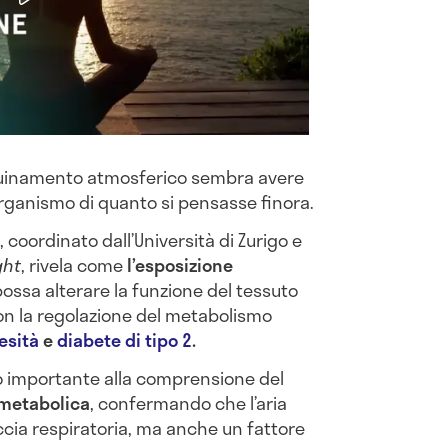
nquinamento atmosferico sembra avere
’organismo di quanto si pensasse finora.
 coordinato dall’Università di Zurigo e
ght
, rivela come
l’esposizione
ossa alterare la funzione del tessuto
on la regolazione del metabolismo
esità
e
diabete di tipo 2
.
o importante alla comprensione del
 metabolica
, confermando che l’aria
cia respiratoria, ma anche un fattore