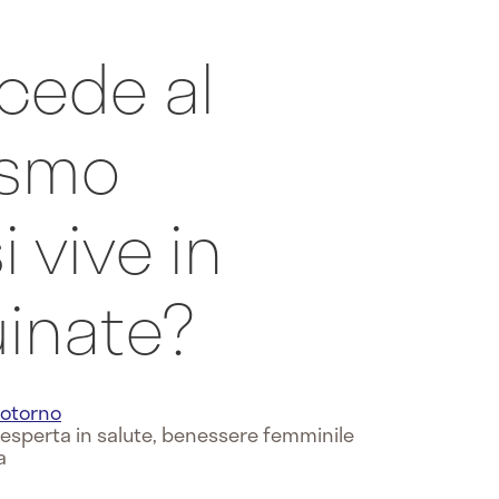
cede al
ismo
 vive in
uinate?
otorno
e esperta in salute, benessere femminile
a