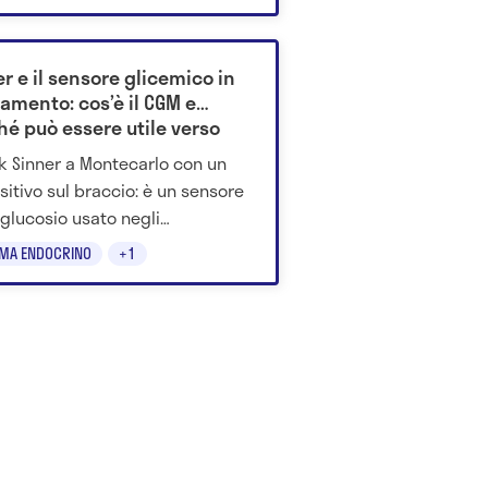
ni di persone: una diagnosi non
lla talento, ambizione e
ati.
r e il sensore glicemico in
amento: cos’è il CGM e
hé può essere utile verso
bledon
k Sinner a Montecarlo con un
sitivo sul braccio: è un sensore
l glucosio usato negli
amenti. Scopri a cosa serve e
EMA ENDOCRINO
+1
 lo utilizza.