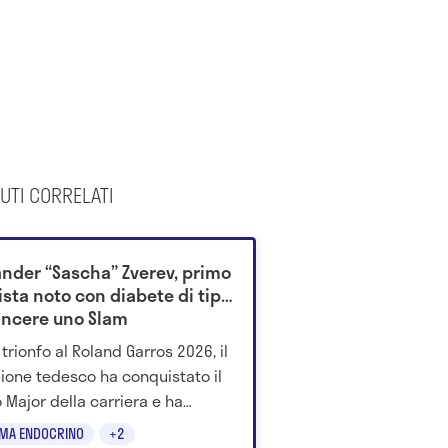
UTI CORRELATI
ander “Sascha” Zverev, primo
ista noto con diabete di tipo
vincere uno Slam
 trionfo al Roland Garros 2026, il
one tedesco ha conquistato il
 Major della carriera e ha
to un messaggio forte a
EMA ENDOCRINO
+2