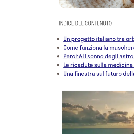
INDICE DEL CONTENUTO
Un progetto italiano tra or
Come funziona la mascher
Perché il sonno degli astro
Le ricadute sulla medicina
Una finestra sul futuro de