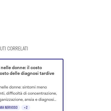
UTI CORRELATI
nelle donne: il costo
osto delle diagnosi tardive
nelle donne: sintomi meno
nti, difficoltà di concentrazione,
ganizzazione, ansia e diagnosi
o riconosciuta in età adulta.
EMA NERVOSO
+2