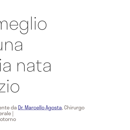
meglio
una
ia nata
zio
mente da
Dr. Marcello Agosta
,
Chirurgo
erale
|
potorno