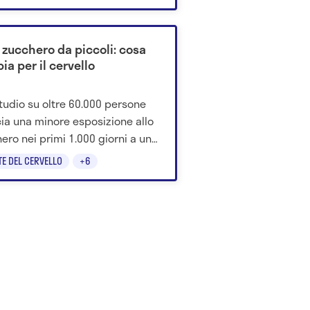
 zucchero da piccoli: cosa
a per il cervello
tudio su oltre 60.000 persone
ia una minore esposizione allo
ero nei primi 1.000 giorni a un
io più basso di Alzheimer,
TE DEL CERVELLO
+6
za, depressione e ansia.