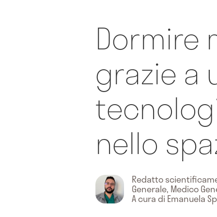
Dormire 
grazie a 
tecnolog
nello spa
Redatto scientifica
Generale, Medico Gen
A cura di Emanuela S