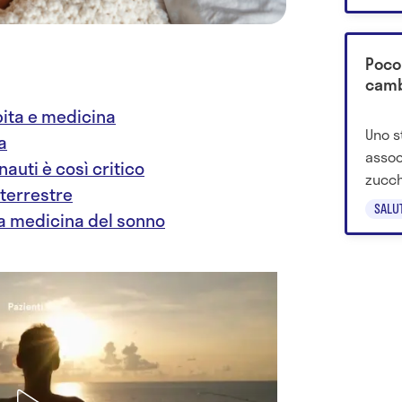
Poco
cambi
bita e medicina
Uno s
a
assoc
nauti è così critico
zucch
 terrestre
risch
SALU
lla medicina del sonno
demen