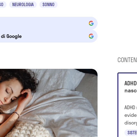
SO
NEUROLOGIA
SONNO
e di Google
CONTEN
ADHD 
nasc
ADHD 
evide
disor
spess
SIST