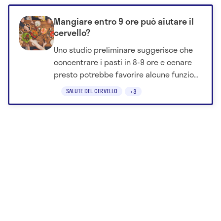
Mangiare entro 9 ore può aiutare il
cervello?
Uno studio preliminare suggerisce che
concentrare i pasti in 8-9 ore e cenare
presto potrebbe favorire alcune funzioni
cognitive negli over 50.
SALUTE DEL CERVELLO
+3