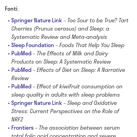
Fonti
:
Springer Nature Link
–
Too Sour to be True? Tart
Cherries (Prunus cerasus) and Sleep: a
Systematic Review and Meta-analysis
Sleep Foundation
–
Foods That Help You Sleep
PubMed
–
The Effects of Milk and Dairy
Products on Sleep: A Systematic Review
PubMed
–
Effects of Diet on Sleep: A Narrative
Review
PubMed
–
Effect of kiwifruit consumption on
sleep quality in adults with sleep problems
Springer Nature Link
–
Sleep and Oxidative
Stress: Current Perspectives on the Role of
NRF2
Frontiers
–
The association between serum
total folic acid concentration and severe