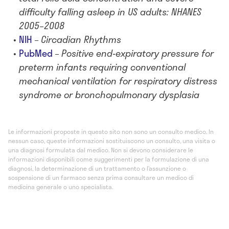
difficulty falling asleep in US adults: NHANES
2005–2008
NIH
–
Circadian Rhythms
PubMed
–
Positive end-expiratory pressure for
preterm infants requiring conventional
mechanical ventilation for respiratory distress
syndrome or bronchopulmonary dysplasia
Le informazioni proposte in questo sito non sono un consulto medico. In
nessun caso, queste informazioni sostituiscono un consulto, una visita o
una diagnosi formulata dal medico. Non si devono considerare le
informazioni disponibili come suggerimenti per la formulazione di una
diagnosi, la determinazione di un trattamento o l’assunzione o
sospensione di un farmaco senza prima consultare un medico di
medicina generale o uno specialista.