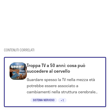
CONTENUTI CORRELATI
Troppa TV a 50 anni: cosa può
succedere al cervello
Guardare spesso la TV nella mezza età
potrebbe essere associato a
cambiamenti nella struttura cerebrale
anni dopo, secondo un nuovo studio.
SISTEMA NERVOSO
+1