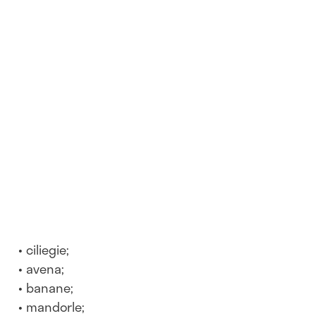
ciliegie;
avena;
banane;
mandorle;