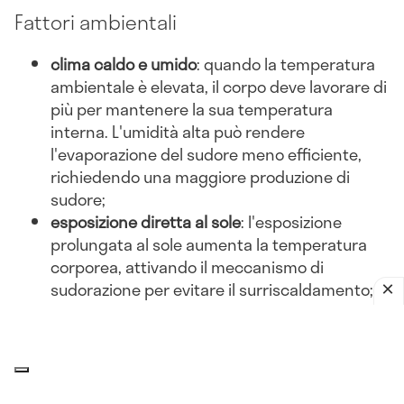
Fattori ambientali
clima caldo e umido
: quando la temperatura
ambientale è elevata, il corpo deve lavorare di
più per mantenere la sua temperatura
interna. L'umidità alta può rendere
l'evaporazione del sudore meno efficiente,
richiedendo una maggiore produzione di
sudore;
esposizione diretta al sole
: l'esposizione
prolungata al sole aumenta la temperatura
corporea, attivando il meccanismo di
sudorazione per evitare il surriscaldamento;
abbigliamento inadeguato
: indossare abiti
pesanti o non traspiranti può ostacolare la
dissipazione del calore, portando a una
maggiore sudorazione.