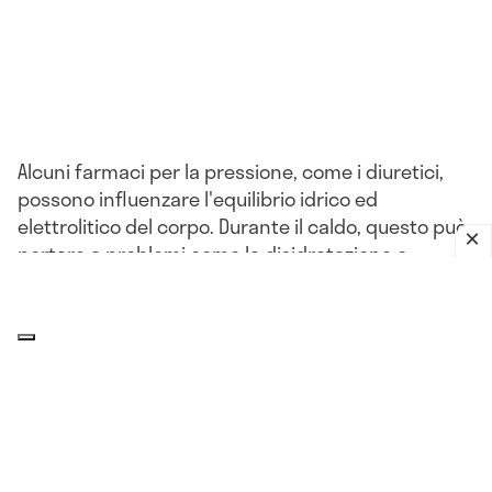
Alcuni farmaci per la pressione, come i diuretici,
possono influenzare l'equilibrio idrico ed
elettrolitico del corpo. Durante il caldo, questo può
portare a problemi come la disidratazione o
l'ipotensione.
L'impatto del clima sulla pressione
arteriosa: che relazione c'è?
Il corpo, compresi i
vasi sanguigni
, può reagire a
improvvisi cambiamenti di umidità, pressione
atmosferica, più o meno nello stesso modo in cui