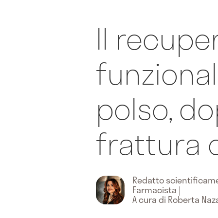
Il recupe
funzional
polso, do
frattura 
Redatto scientifica
Farmacista
|
A cura di Roberta Naz