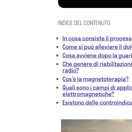
INDICE DEL CONTENUTO
In cosa consiste il process
Come si può alleviare il do
Cosa avviene dopo la guar
Che genere di riabilitazion
radio?
Cos’è la magnetoterapia?
Quali sono i campi di appl
elettromagnetiche?
Esistono delle controindic