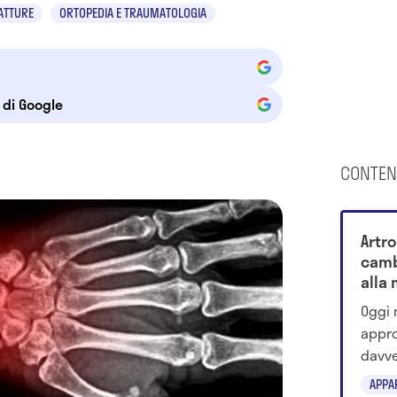
ATTURE
ORTOPEDIA E TRAUMATOLOGIA
e di Google
CONTEN
Artro
camb
alla 
Oggi 
appro
davve
studi
APPA