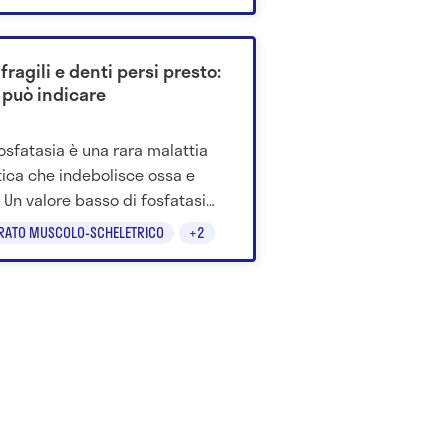
ole sperimentali e strategie.
fragili e denti persi presto:
 può indicare
fosfatasia è una rara malattia
ica che indebolisce ossa e
. Un valore basso di fosfatasi
ina può aiutare a riconoscerla
RATO MUSCOLO-SCHELETRICO
+2
.