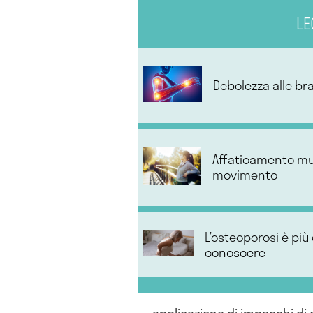
LE
Debolezza alle bra
Affaticamento mus
movimento
L’osteoporosi è più
conoscere
applicazione di impacchi di 