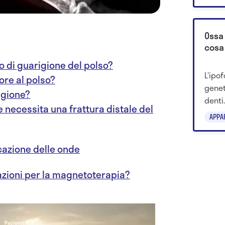
molec
Ossa 
cosa
o di guarigione del polso?
L’ipo
lore al polso?
genet
igione?
denti
e necessita una frattura distale del
alcal
APPA
prima
icazione delle onde
azioni per la magnetoterapia?