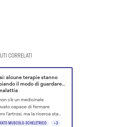
UTI CORRELATI
si: alcune terapie stanno
iando il modo di guardare
malattia
non c’è un medicinale
vato capace di fermare
ro l’artrosi, ma la ricerca sta
ando farmaci metabolici,
RATO MUSCOLO-SCHELETRICO
+3