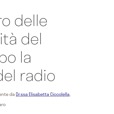
ro delle
ità del
po la
del radio
mente da
Dr.ssa Elisabetta Ciccolella
,
aro