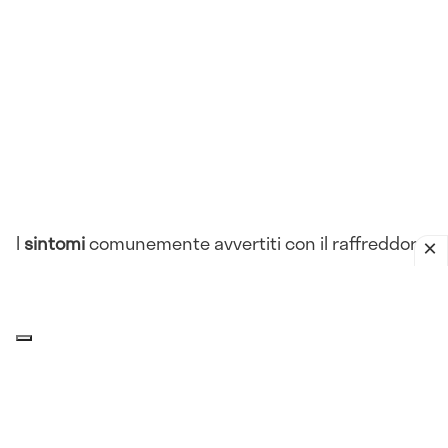
I
sintomi
comunemente avvertiti con il raffreddore
sono:
Rinorrea
Congestione nasale
Starnuti
Tosse
Mal di gola