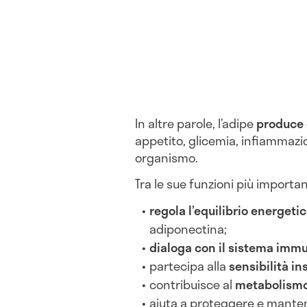
In altre parole, l’adipe
produce 
appetito, glicemia, infiammazio
organismo.
Tra le sue funzioni più importan
regola l’equilibrio energeti
adiponectina;
dialoga con il sistema imm
partecipa alla
sensibilità in
contribuisce al
metabolismo
aiuta a proteggere e mante