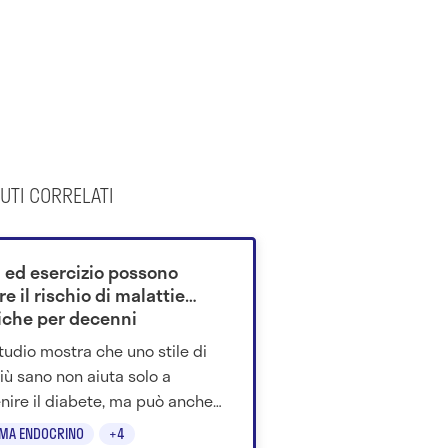
UTI CORRELATI
a ed esercizio possono
re il rischio di malattie
iche per decenni
tudio mostra che uno stile di
più sano non aiuta solo a
nire il diabete, ma può anche
re il rischio di accumulare
EMA ENDOCRINO
+4