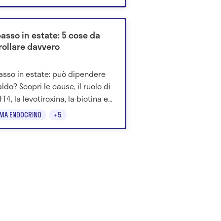
tie croniche con l’età.
asso in estate: 5 cose da
rollare davvero
asso in estate: può dipendere
ldo? Scopri le cause, il ruolo di
FT4, la levotiroxina, la biotina e
o consultare il medico.
EMA ENDOCRINO
+5