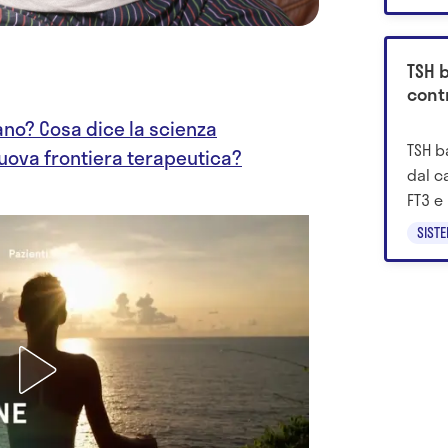
malat
TSH b
cont
ano? Cosa dice la scienza
TSH b
uova frontiera terapeutica?
dal ca
FT3 e 
quand
SIST