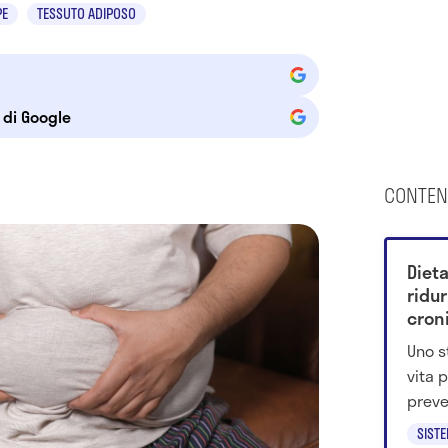
PE
TESSUTO ADIPOSO
e di Google
CONTEN
Diet
ridur
cron
Uno s
vita 
preve
ridur
SIST