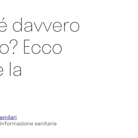
 é davvero
o? Ecco
 la
amilari
 informazione sanitaria