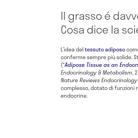
Il grasso é dav
Cosa dice la sc
L’idea del
tessuto adiposo
come
conferme sempre più solide. S
(
“
Adipose Tissue as an Endocr
Endocrinology & Metabolism
, 
Nature Reviews Endocrinology
complesso, dotato di funzioni
endocrine.