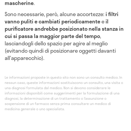
mascherine
.
Sono necessarie, però, alcune accortezze:
i filtri
vanno puliti e cambiati periodicamente
e
i
l
purificatore andrebbe posizionato nella stanza in
cui si passa la maggior parte del tempo
,
lasciandogli dello spazio per agire al meglio
(evitando quindi di posizionare oggetti davanti
all'apparecchio).
Le informazioni proposte in questo sito non sono un consulto medico. In
nessun caso, queste informazioni sostituiscono un consulto, una visita o
una diagnosi formulata dal medico. Non si devono considerare le
informazioni disponibili come suggerimenti per la formulazione di una
diagnosi, la determinazione di un trattamento o l’assunzione o
sospensione di un farmaco senza prima consultare un medico di
medicina generale o uno specialista.