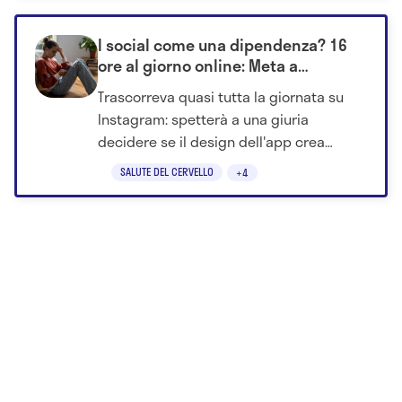
I social come una dipendenza? 16
ore al giorno online: Meta a
processo davanti ai giudici
Trascorreva quasi tutta la giornata su
Instagram: spetterà a una giuria
decidere se il design dell'app crea
dipendenza patologica.
SALUTE DEL CERVELLO
+4