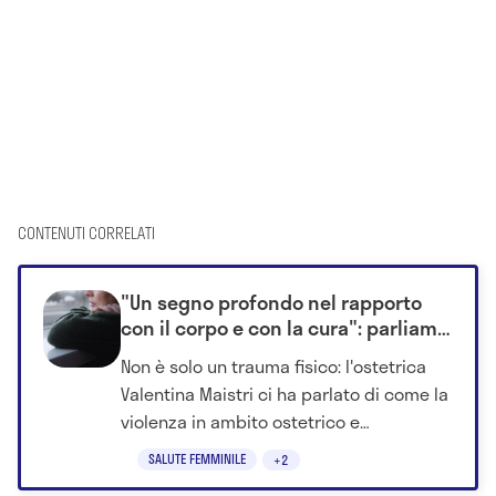
CONTENUTI CORRELATI
"Un segno profondo nel rapporto
con il corpo e con la cura": parliamo
di violenza ostetrica con Valentina
Non è solo un trauma fisico: l'ostetrica
Maistri
Valentina Maistri ci ha parlato di come la
violenza in ambito ostetrico e
ospedaliero possa avere un grande
SALUTE FEMMINILE
+2
impatto sulla salute femminile.