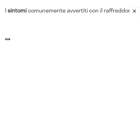
I
sintomi
comunemente avvertiti con il raffreddore
sono:
Rinorrea
Congestione nasale
Starnuti
Tosse
Mal di gola
Raucedine
Mal di testa
Affaticamento
Febbre
Ingrossamento dei
linfonodi
cervicali.
Cause del raffreddore in