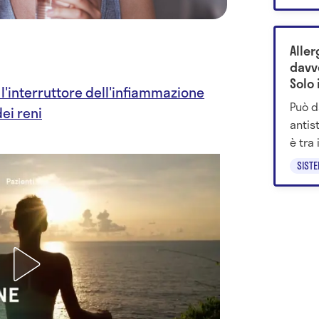
Aller
davv
Solo
l'interruttore dell'infiammazione
cono
Può d
dei reni
antis
è tra 
preci
SIST
inter