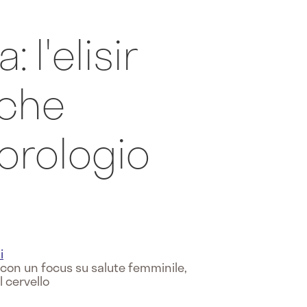
 l'elisir
 che
'orologio
o
i
e con un focus su salute femminile,
l cervello