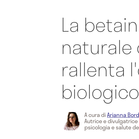
La betaina:
naturale
rallenta l
biologic
A cura di
Arianna Bord
Autrice e divulgatric
psicologia e salute de