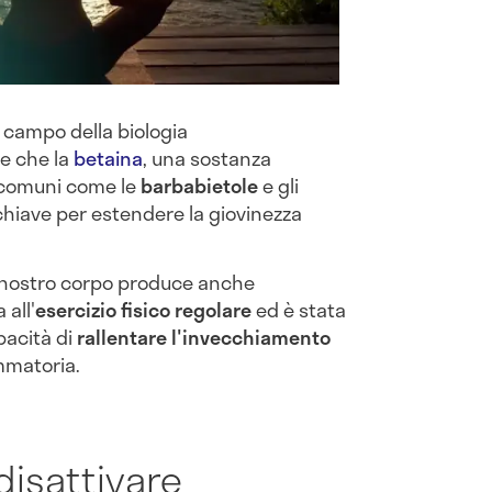
l campo della biologia
e che la
betaina
, una sostanza
i comuni come le
barbabietole
e gli
chiave per estendere la giovinezza
il nostro corpo produce anche
 all'
esercizio fisico regolare
ed è stata
pacità di
rallentare l'invecchiamento
ammatoria.
disattivare