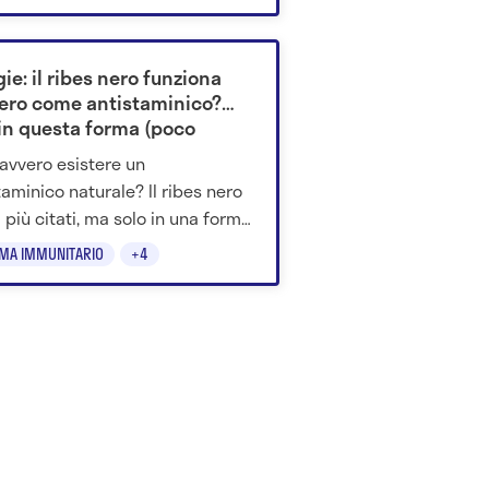
gie: il ribes nero funziona
ero come antistaminico?
 in questa forma (poco
sciuta)
avvero esistere un
taminico naturale? Il ribes nero
i più citati, ma solo in una forma
sa sembra avere effetti
EMA IMMUNITARIO
+4
essanti.