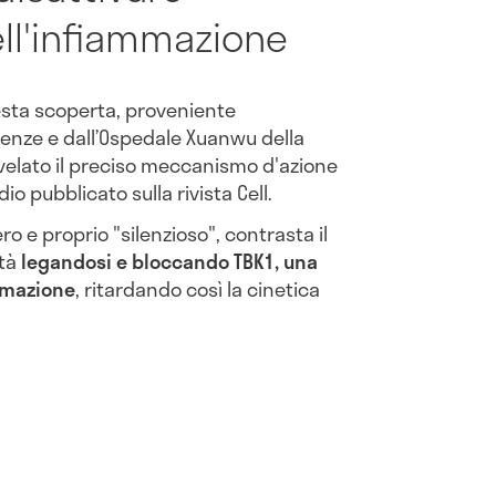
ell'infiammazione
uesta scoperta, proveniente
ienze e dall’Ospedale Xuanwu della
svelato il preciso meccanismo d'azione
io pubblicato sulla rivista Cell.
 e proprio "silenzioso", contrasta il
età
legandosi e bloccando TBK1, una
mmazione
, ritardando così la cinetica