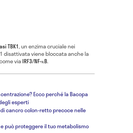
asi TBK1
, un enzima cruciale nei
1 disattivata viene bloccata anche la
a come via
IRF3/NF-κB
.
ncentrazione? Ecco perché la Bacopa
degli esperti
o di cancro colon-retto precoce nelle
che può proteggere il tuo metabolismo