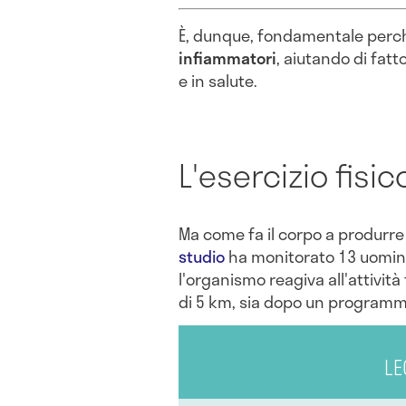
È, dunque, fondamentale per
infiammatori
, aiutando di fat
e in salute.
L'esercizio fisico
Ma come fa il corpo a produrr
studio
ha monitorato 13 uomini
l'organismo reagiva all'attività
di 5 km, sia dopo un programma
LE