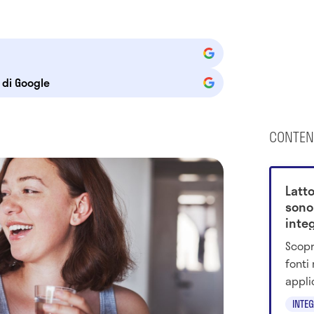
e di Google
CONTEN
Latto
sono 
inte
Scopri
fonti
appli
INTE