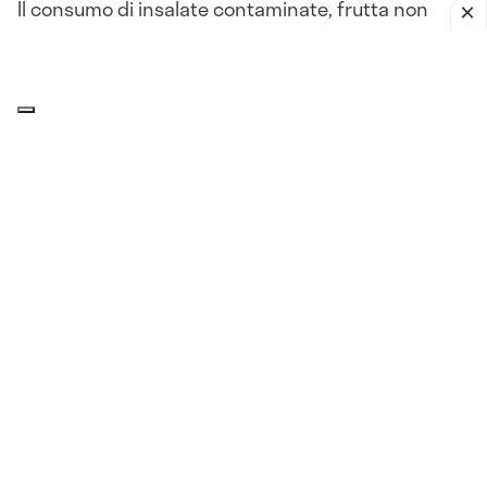
Il consumo di insalate contaminate, frutta non
lavata, latticini lasciati fuori frigo o alimenti crudi
può portare a
gastroenteriti batteriche acute
, con
sintomi come
nausea, diarrea, vomito, crampi
addominali e febbre
.