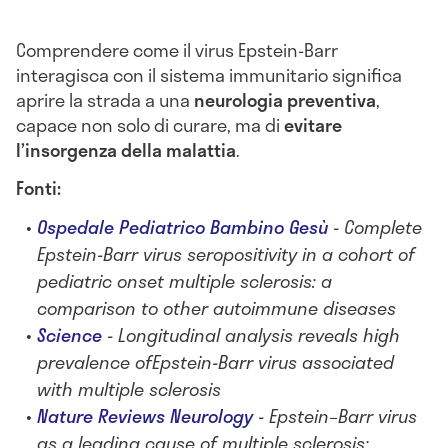
Comprendere come il virus Epstein-Barr
interagisca con il sistema immunitario significa
aprire la strada a una
neurologia preventiva
,
capace non solo di curare, ma di
evitare
l’insorgenza della malattia
.
Fonti:
Ospedale Pediatrico Bambino Gesù
- Complete
Epstein-Barr virus seropositivity in a cohort of
pediatric onset multiple sclerosis: a
comparison to other autoimmune diseases
Science
- Longitudinal analysis reveals high
prevalence ofEpstein-Barr virus associated
with multiple sclerosis
Nature Reviews Neurology
- Epstein–Barr
virus
as a leading cause of multiple sclerosis: