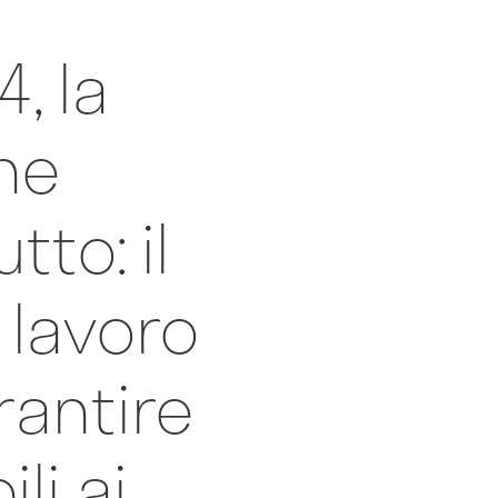
, la
ne
tto: il
 lavoro
rantire
ili ai