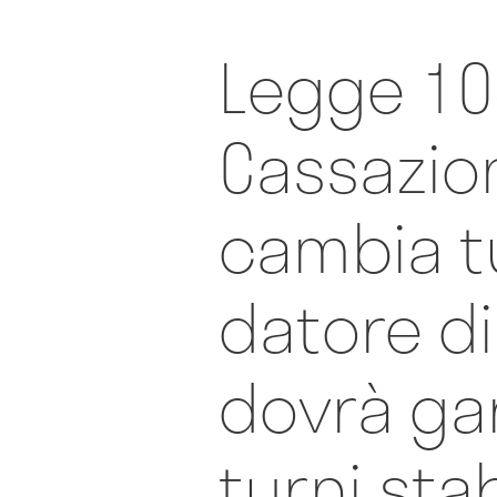
Legge 104
Cassazio
cambia tu
datore di
dovrà ga
turni stab