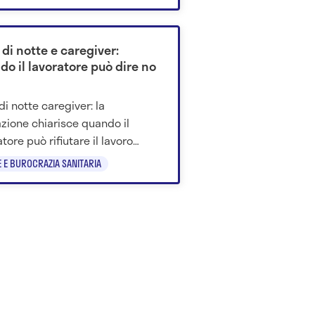
 di notte e caregiver:
do il lavoratore può dire no
di notte caregiver: la
zione chiarisce quando il
tore può rifiutare il lavoro
rno anche senza disabilità
E E BUROCRAZIA SANITARIA
 del familiare.