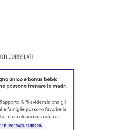
UTI CORRELATI
gno unico e bonus bebè:
hé possono frenare le madri
V Rapporto INPS evidenzia che gli
 alle famiglie possono favorire la
tà, ma in alcuni casi ridurre
upazione femminile.
E E BUROCRAZIA SANITARIA