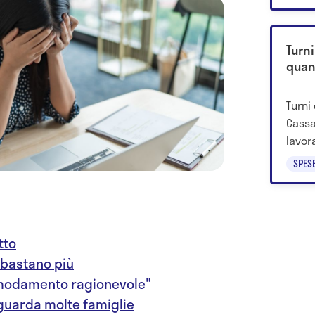
Turni
quan
Turni 
Cassa
lavora
nottu
SPES
grave
tto
 bastano più
omodamento ragionevole"
guarda molte famiglie