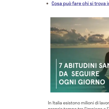
Cosa può fare chi si trova 
In Italia esistono milioni di lav
proprio tempo tra l'impiego e l