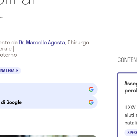
r
mente da
Dr. Marcello Agosta
,
Chirurgo
erale
|
potorno
CONTEN
INA LEGALE
Asse
perc
e di Google
Il XX
aiuti
natali
l'occ
SPES