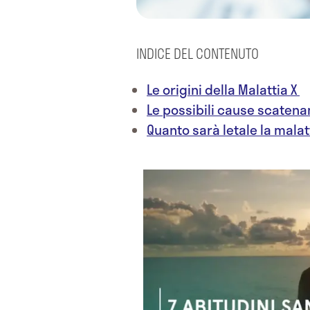
INDICE DEL CONTENUTO
Le origini della Malattia X
Le possibili cause scatena
Quanto sarà letale la malat