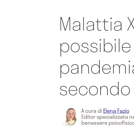
Malattia X
possibil
pandemia
secondo 
A cura di
Elena Fazio
Editor specializzata n
benessere psicofisic