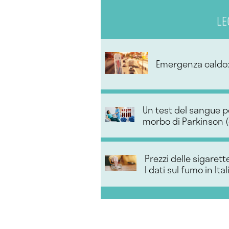
LE
Emergenza caldo: 
Un test del sangue po
morbo di Parkinson (g
Prezzi delle sigaret
I dati sul fumo in Ital