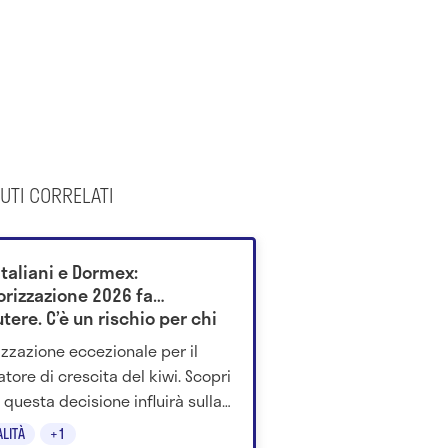
UTI CORRELATI
italiani e Dormex:
orizzazione 2026 fa
tere. C’è un rischio per chi
a il frutto?
izzazione eccezionale per il
atore di crescita del kiwi. Scopri
questa decisione influirà sulla
ibilità del frutto e sulla tutela
ALITÀ
+1