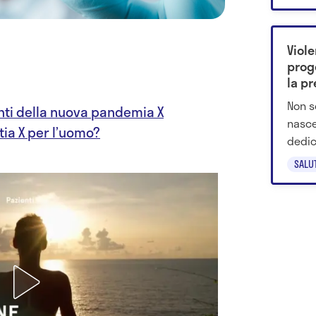
dei c
Viole
proge
la p
Non s
nti della nuova pandemia X
nasce
tia X per l’uomo?
dedic
come 
SALU
cambi