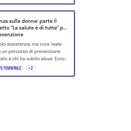
onsumatori italiani.
nza sulle donne: parte il
tto “La salute è di tutte” per
revenzione
olo assistenza, ma cura reale:
 un percorso di prevenzione
ato a chi ha subito abusi. Ecco
il progetto “La salute è di tutte”
TE FEMMINILE
+2
a le regole del supporto.