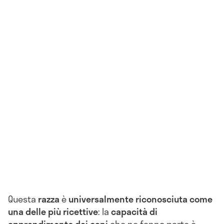
Questa
razza
è
universalmente riconosciuta come
una delle più ricettive
: la
capacità di
apprendimento dei cani
che ne fanno parte è