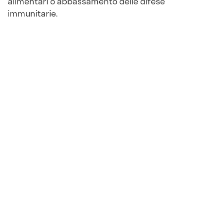
alimentari o abbassamento delle difese
immunitarie.