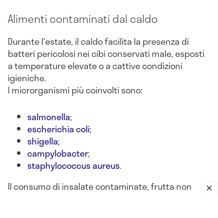
Alimenti contaminati dal caldo
Durante l'estate, il caldo facilita la presenza di
batteri pericolosi nei cibi conservati male, esposti
a temperature elevate o a cattive condizioni
igieniche.
I microrganismi più coinvolti sono:
salmonella
;
escherichia coli
;
shigella
;
campylobacter
;
staphylococcus aureus
.
Il consumo di insalate contaminate, frutta non
lavata, latticini lasciati fuori frigo o alimenti crudi
può portare a
gastroenteriti batteriche acute
, con