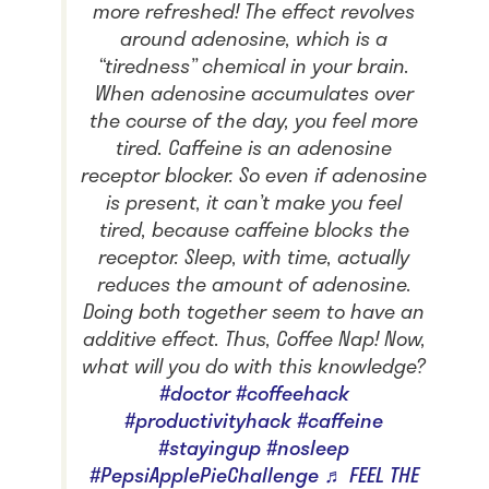
more refreshed! The effect revolves
around adenosine, which is a
“tiredness” chemical in your brain.
When adenosine accumulates over
the course of the day, you feel more
tired. Caffeine is an adenosine
receptor blocker. So even if adenosine
is present, it can’t make you feel
tired, because caffeine blocks the
receptor. Sleep, with time, actually
reduces the amount of adenosine.
Doing both together seem to have an
additive effect. Thus, Coffee Nap! Now,
what will you do with this knowledge?
#doctor
#coffeehack
#productivityhack
#caffeine
#stayingup
#nosleep
#PepsiApplePieChallenge
♬ FEEL THE