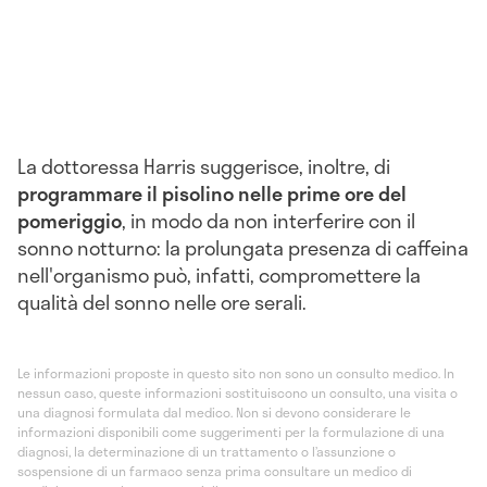
La dottoressa Harris suggerisce, inoltre, di
programmare il pisolino nelle prime ore del
pomeriggio
, in modo da non interferire con il
sonno notturno: la prolungata presenza di caffeina
nell'organismo può, infatti, compromettere la
qualità del sonno nelle ore serali.
Le informazioni proposte in questo sito non sono un consulto medico. In
nessun caso, queste informazioni sostituiscono un consulto, una visita o
una diagnosi formulata dal medico. Non si devono considerare le
informazioni disponibili come suggerimenti per la formulazione di una
diagnosi, la determinazione di un trattamento o l’assunzione o
sospensione di un farmaco senza prima consultare un medico di