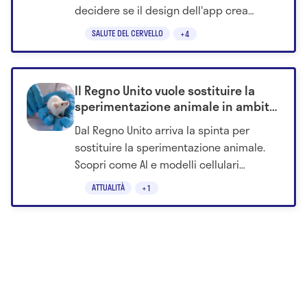
decidere se il design dell'app crea
dipendenza patologica.
SALUTE DEL CERVELLO
+4
Il Regno Unito vuole sostituire la
sperimentazione animale in ambito
medico: è davvero possibile?
Dal Regno Unito arriva la spinta per
sostituire la sperimentazione animale.
Scopri come AI e modelli cellulari
avanzati stanno rendendo possibile una
ATTUALITÀ
+1
ricerca medica "animal-free".