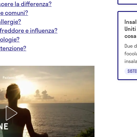
tumor
cere la differenza?
arriv
che comuni?
cellu
allergie?
Insal
clinic
Uniti
ffreddore e influenza?
cosa
ologie?
Due d
ttenzione?
focol
insal
alimen
SIST
salut