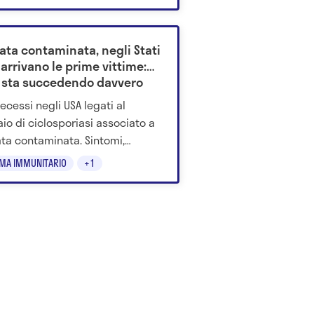
i. Il dato è promettente, ma
a da esperimenti su topi e
le in laboratorio: servono studi
ata contaminata, negli Stati
i sull’uomo.
 arrivano le prime vittime:
 sta succedendo davvero
ecessi negli USA legati al
aio di ciclosporiasi associato a
ata contaminata. Sintomi,
ti coinvolti e rischi per la
EMA IMMUNITARIO
+1
e.