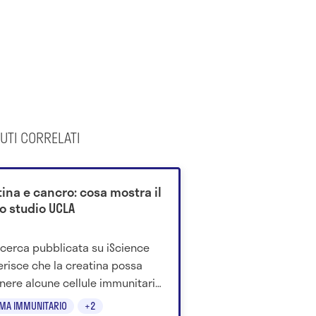
UTI CORRELATI
ina e cancro: cosa mostra il
o studio UCLA
icerca pubblicata su iScience
risce che la creatina possa
nere alcune cellule immunitarie
olte nella risposta contro i
EMA IMMUNITARIO
+2