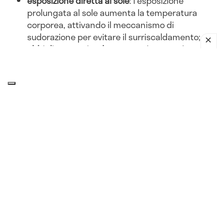
esposizione diretta al sole
: l'esposizione
prolungata al sole aumenta la temperatura
corporea, attivando il meccanismo di
sudorazione per evitare il surriscaldamento;
abbigliamento inadeguato
: indossare abiti
pesanti o non traspiranti può ostacolare la
dissipazione del calore, portando a una
maggiore sudorazione.
Attività fisica
esercizio intenso
: l'attività fisica aumenta la
produzione di calore corporeo. Per dissipare
questo calore, il corpo suda di più, soprattutto
in ambienti caldi;
sport all'aperto
: praticare sport all'aperto
durante le ore più calde della giornata può
esacerbare la sudorazione.