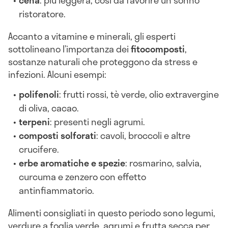
ristoratore.
Accanto a vitamine e minerali, gli esperti
sottolineano l’importanza dei
fitocomposti
,
sostanze naturali che proteggono da stress e
infezioni. Alcuni esempi:
polifenoli
: frutti rossi, tè verde, olio extravergine
di oliva, cacao.
terpeni
: presenti negli agrumi.
composti solforati
: cavoli, broccoli e altre
crucifere.
erbe aromatiche e spezie
: rosmarino, salvia,
curcuma e zenzero con effetto
antinfiammatorio.
Alimenti consigliati in questo periodo sono legumi,
verdure a foglia verde, agrumi e frutta secca per