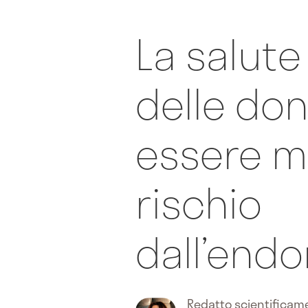
La salute
delle do
essere m
rischio
dall’endo
Redatto scientifica