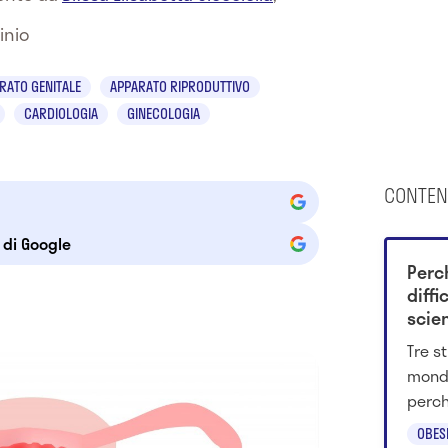
inio
RATO GENITALE
APPARATO RIPRODUTTIVO
CARDIOLOGIA
GINECOLOGIA
CONTEN
e di Google
Perc
diffi
scie
sull'
Tre s
mondi
perch
ruolo
OBES