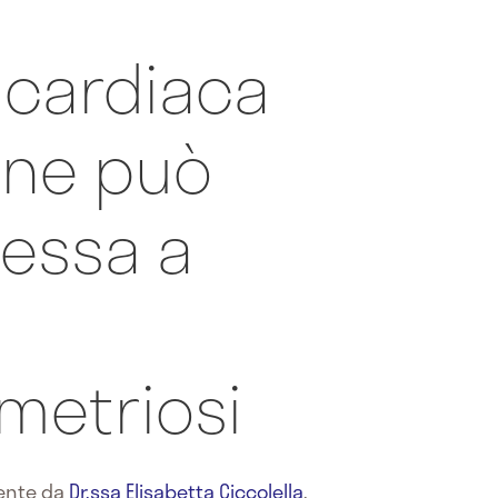
 cardiaca
nne può
essa a
metriosi
mente da
Dr.ssa Elisabetta Ciccolella
,