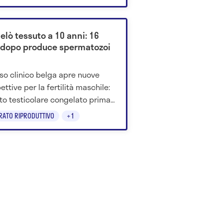
ssati.
elò tessuto a 10 anni: 16
 dopo produce spermatozoi
so clinico belga apre nuove
ettive per la fertilità maschile:
to testicolare congelato prima
a terapia oncologica ha ripreso
RATO RIPRODUTTIVO
+1
oduzione di spermatozoi dopo il
ianto.