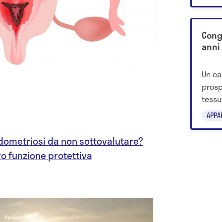
proce
Cong
anni
Un ca
prosp
tessu
di un
APPA
la pr
reimp
endometriosi da non sottovalutare?
oro funzione protettiva