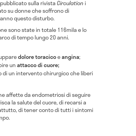
 pubblicato sulla rivista
Circulation
i
tuato su donne che soffrono di
hanno questo disturbo.
ne sono state in totale 116mila e lo
 arco di tempo lungo 20 anni.
iluppare
dolore
toracico
e
angina
;
ubire un
attacco
di
cuore;
o di un intervento chirurgico che liberi
nne affette da endometriosi di seguire
isca la salute del cuore, di recarsi a
ttutto, di tener conto di tutti i sintomi
empo.