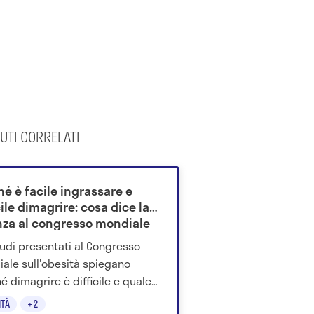
UTI CORRELATI
hé è facile ingrassare e
cile dimagrire: cosa dice la
nza al congresso mondiale
obesità
tudi presentati al Congresso
ale sull'obesità spiegano
é dimagrire è difficile e quale
 hanno gli alimenti ultra-
ITÀ
+2